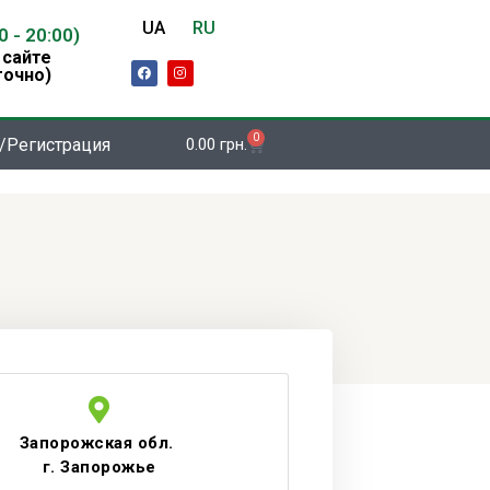
UA
RU
00 - 20:00)
 сайте
F
I
точно)
a
n
c
s
e
t
b
a
o
g
0
Корзина
/Регистрация
0.00
грн.
o
r
k
a
m
Запорожская обл.
г. Запорожье