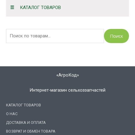
И
КАТАЛОГ ТОВАРОВ
с
к
а
Поиск
т
ь
:
«АгроКод»
Интернет-магазин сельхоззапчастей
КАТАЛОГ ТОВАРОВ
О НАС
ДОСТАВКА И ОПЛАТА
ВОЗВРАТ И ОБМЕН ТОВАРА