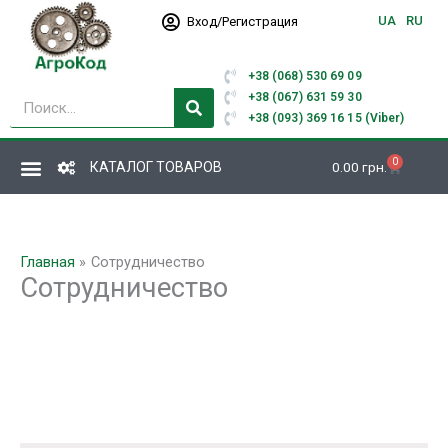
Перейти
UA
RU
Вход/Регистрация
к
содержимому
+38 (068) 530 69 09
Поиск
+38 (067) 631 59 30
+38 (093) 369 16 15 (Viber)
0
Корзина
КАТАЛОГ ТОВАРОВ
0.00
грн.
Главная
Сотрудничество
Сотрудничество