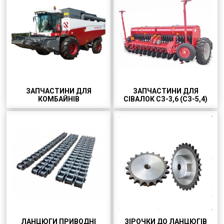
Ролікові ланцюги з кроком:
ПР-15.875, ПР-19.05, ПР-25.4,
ПР-31.75, ПР-38.0. Однорядні та
багаторядні.
ЗАПЧАСТИНИ ДЛЯ
ЗАПЧАСТИНИ ДЛЯ
КОМБАЙНІВ
СІВАЛОК СЗ-3,6 (СЗ-5,4)
Великий вибір виробників.
ПЕРЕЙТИ!
ЛАНЦЮГИ ПРИВОДНІ
ЗІРОЧКИ ДО ЛАНЦЮГІВ