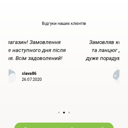
Відгуки наших клієнтів
Замовляв комплект приводних зірок
та ланцюг до них. Якість на висоті,
дуже порадували. Звертатимуся знову.
meshkov.den
19.05.2019