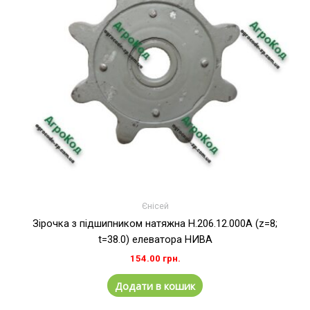
Єнісей
Зірочка з підшипником натяжна H.206.12.000А (z=8;
t=38.0) елеватора НИВА
154.00
грн.
Додати в кошик