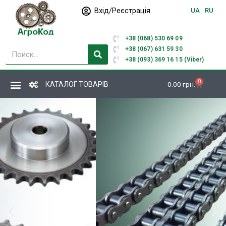
Перейти
Вхід/Реєстрація
UA
RU
до
вмісту
+38 (068) 530 69 09
Пошук
+38 (067) 631 59 30
+38 (093) 369 16 15 (Viber)
0
Кошик
КАТАЛОГ ТОВАРІВ
0.00
грн.