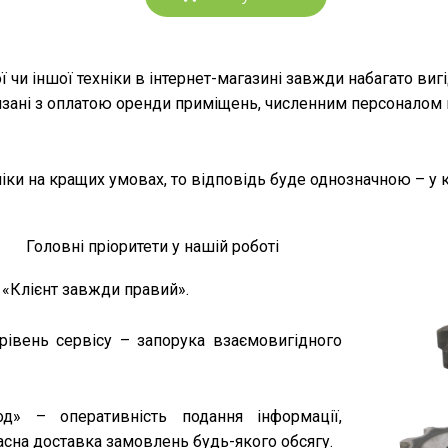
чи іншої техніки в інтернет-магазині завжди набагато вигід
язані з оплатою оренди приміщень, численним персоналом п
ніки на кращих умовах, то відповідь буде однозначною – у 
Головні пріоритети у нашій роботі
«Клієнт завжди правий».
івень сервісу – запорука взаємовигідного
од» – оперативність подання інформації,
асна доставка замовлень будь-якого обсягу.