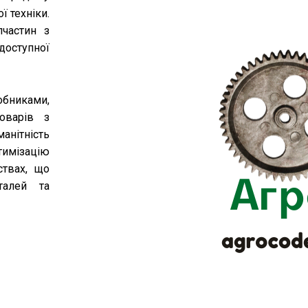
ї техніки.
частин з
доступної
обниками,
оварів з
манітність
тимізацію
ствах, що
талей та