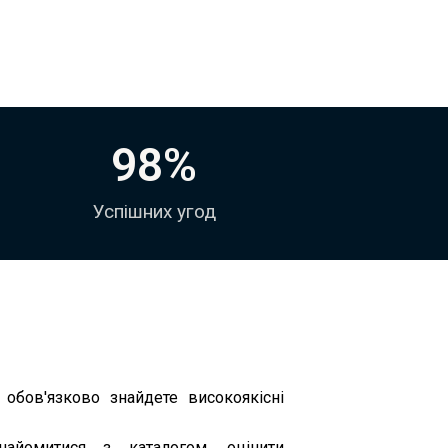
98
%
Успішних угод
 обов'язково знайдете високоякісні
айомитися з каталогом, оцінити