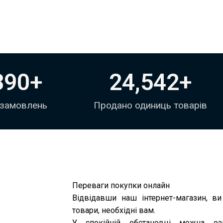
390
+
24,542
+
 замовлень
Продано одиниць товарів
Переваги покупки онлайн
Відвідавши наш інтернет-магазин, ви
товари, необхідні вам.
У спокійній обстановці можна озн