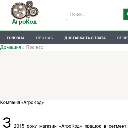
Перейти
до
Пошук
вмісту
ГОЛОВНА
ПРО НАС
ДОСТАВКА ТА ОПЛАТА
СПІВ
Домашня
Про нас
Компанія «АгроКод»
З
2015 року магазин «АгроКод» працює в сегмент