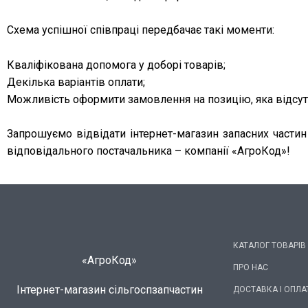
Схема успішної співпраці передбачає такі моменти:
Кваліфікована допомога у доборі товарів;
Декілька варіантів оплати;
Можливість оформити замовлення на позицію, яка відсутн
Запрошуємо відвідати інтернет-магазин запасних частин
відповідального постачальника – компанії «АгроКод»!
КАТАЛОГ ТОВАРІВ
«АгроКод»
ПРО НАС
Інтернет-магазин сільгоспзапчастин
ДОСТАВКА І ОПЛА