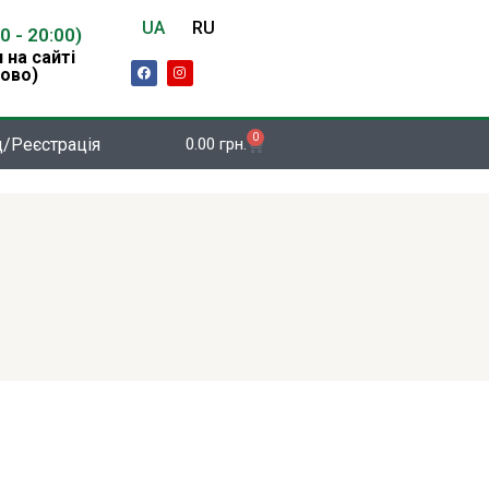
UA
RU
00 - 20:00)
 на сайті
F
I
ово)
a
n
c
s
e
t
b
a
o
g
0
Кошик
д/Реєстрація
0.00
грн.
o
r
k
a
m