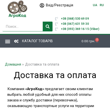
Перейти
Вхід/Реєстрація
UA
RU
до
вмісту
+38 (068) 530 69 09
Пошук
+38 (067) 631 59 30
+38 (093) 369 16 15 (Viber)
0
Кошик
КАТАЛОГ ТОВАРІВ
0.00
грн.
Домашня
Доставка та оплата
Доставка та оплата
Компания
«АгроКод»
предлагает своим клиентам
выбрать любой удобный для них способ оплаты
заказа и службу доставки (перевозчика),
оказывающую транспортные услуги на территории