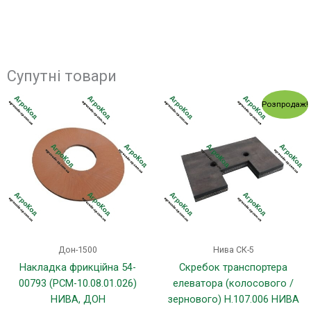
Супутні товари
Оригінальна
Поточн
Розпродаж!
ціна:
ціна:
20.00 грн..
13.00 гр
Дон-1500
Нива СК-5
Накладка фрикційна 54-
Скребок транспортера
00793 (РСМ-10.08.01.026)
елеватора (колосового /
НИВА, ДОН
зернового) Н.107.006 НИВА