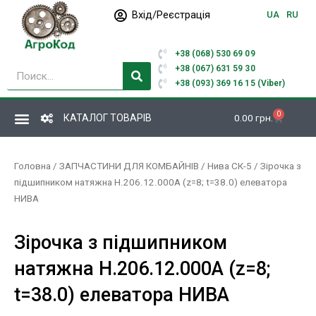
Перейти
Вхід/Реєстрація
UA
RU
до
вмісту
+38 (068) 530 69 09
Пошук
+38 (067) 631 59 30
+38 (093) 369 16 15 (Viber)
0
Кошик
КАТАЛОГ ТОВАРІВ
0.00
грн.
Головна
/
ЗАПЧАСТИНИ ДЛЯ КОМБАЙНІВ
/
Нива СК-5
/ Зірочка з
підшипником натяжна H.206.12.000А (z=8; t=38.0) елеватора
НИВА
Зірочка з підшипником
натяжна H.206.12.000А (z=8;
t=38.0) елеватора НИВА