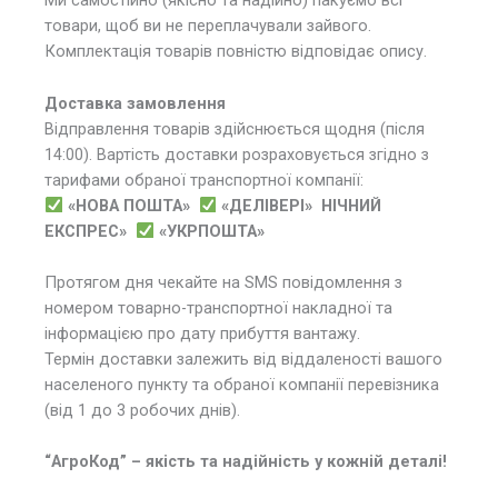
Ми самостійно (якісно та надійно) пакуємо всі
товари, щоб ви не переплачували зайвого.
Комплектація товарів повністю відповідає опису.
Доставка замовлення
Відправлення товарів здійснюється щодня (після
14:00). Вартість доставки розраховується згідно з
тарифами обраної транспортної компанії:
«НОВА ПОШТА»
«ДЕЛІВЕРІ»
НІЧНИЙ
ЕКСПРЕС»
«УКРПОШТА»
Протягом дня чекайте на SMS повідомлення з
номером товарно-транспортної накладної та
інформацією про дату прибуття вантажу.
Термін доставки залежить від віддаленості вашого
населеного пункту та обраної компанії перевізника
(від 1 до 3 робочих днів).
“АгроКод” – якість та надійність у кожній деталі!