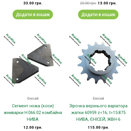
33.00
грн.
20.00
грн.
13.00
грн.
Додати в кошик
Додати в кошик
Єнісей
Єнісей
Сегмент ножа (коси)
Зірочка верхнього варіатора
жниварки Н.066.02 комбайна
жатки 60959 z=16; t=15.875
НИВА
НИВА, ЄНІСЕЙ, ЖВН-6
12.00
грн.
115.00
грн.