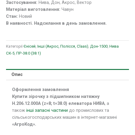
Застосування:
Нива, Дон, Акрос, Вектор
Матеріал виготовлення:
Чавун
Стан:
Новий
В наявності. Надсилання в день замовлення.
Категорії
Єнісей
,
Інші (Акрос, Полісся, Claas)
,
Дон-1500
,
Нива
СК-5
,
ПР-38.0 (38.1)
Опис
Оформлення замовлення
Купити зірочку з підшипником натяжну
H.206.12.000А (z=8; t=38.0) елеватора НИВА
, а
також
інші запасні частини
до промислових та
сільськогосподарських машин в інтернет-магазині
«АгроКод».