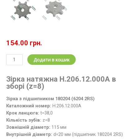
154.00
грн.
Зірочка
Додати в кошик
з
підшипником
Зірка натяжна H.206.12.000А в
натяжна
зборі (z=8)
H.206.12.000А
(z=8;
Зірка з підшипником 180204 (6204 2RS)
t=38.0)
Каталожний номер:
H.206.12.000А
елеватора
Крок ланцюга:
t=38,0
НИВА
Кількість зубів:
z=8
кількість
Зовнішній діаметр:
115 мм
Внутрішній діаметр:
d=20 мм (підшипник 180204 2RS)