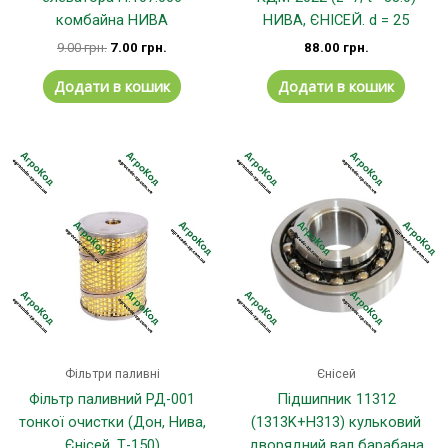
комбайна НИВА
НИВА, ЄНІСЕЙ. d = 25
9.00
грн.
7.00
грн.
88.00
грн.
Додати в кошик
Додати в кошик
Цей
товар
має
кілька
варіанті
Параме
можна
вибрати
на
сторінці
Фільтри паливні
Єнісей
товару
Фільтр паливний РД-001
Підшипник 11312
тонкої очистки (Дон, Нива,
(1313K+H313) кульковий
Єнісей, Т-150)
дворядний вал барабана