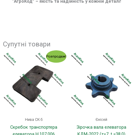
“АгроКод” – якість та надійність у кожній деталі!
Супутні товари
Оригінальна
Поточна
Розпродаж!
ціна:
ціна:
9.00 грн..
7.00 грн..
Нива СК-5
Єнісей
Скребок транспортера
Зірочка вала елеватора
елеватора Н.107.006
КДМ-2022 (z=7; t =38.0)