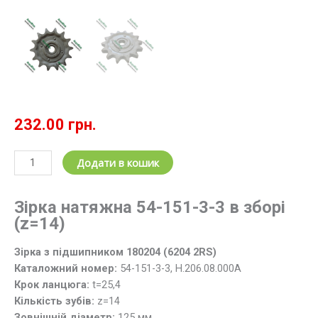
232.00
грн.
Зірочка
Додати в кошик
натяжна
з
Зірка натяжна 54-151-3-3 в зборі
підшипником
(z=14)
54-
151-
Зірка з підшипником 180204 (6204 2RS)
3-
Каталожний номер:
54-151-3-3, Н.206.08.000А
3
Крок ланцюга:
t=25,4
(Н.206.08.000А)
Кількість зубів:
z=14
z=14;
Зовнішній діаметр:
125 мм