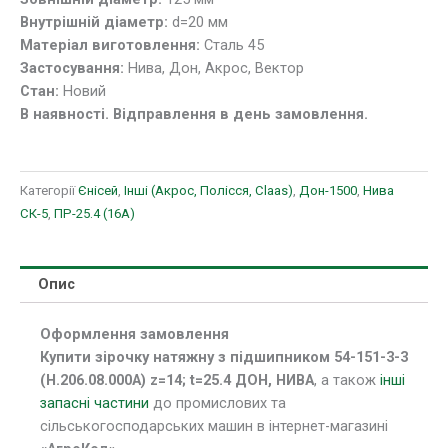
t=25.4
Внутрішній діаметр:
d=20 мм
ДОН,
Матеріал виготовлення:
Сталь 45
НИВА
Застосування:
Нива, Дон, Акрос, Вектор
кількість
Стан:
Новий
В наявності. Відправлення в день замовлення.
Категорії
Єнісей
,
Інші (Акрос, Полісся, Claas)
,
Дон-1500
,
Нива
СК-5
,
ПР-25.4 (16A)
Опис
Оформлення замовлення
Купити зірочку натяжну з підшипником 54-151-3-3
(Н.206.08.000А) z=14; t=25.4 ДОН, НИВА
, а також
інші
запасні частини
до промислових та
сільськогосподарських машин в інтернет-магазині