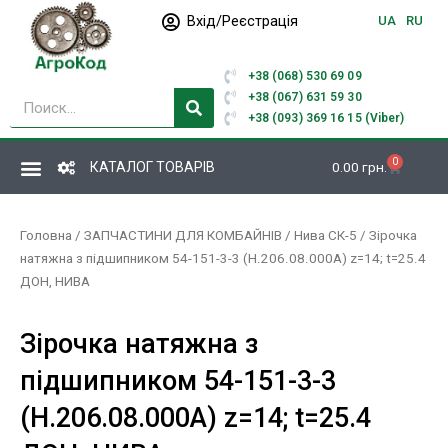
Перейти
Вхід/Реєстрація
UA
RU
до
вмісту
+38 (068) 530 69 09
Пошук
+38 (067) 631 59 30
+38 (093) 369 16 15 (Viber)
0
Кошик
КАТАЛОГ ТОВАРІВ
0.00
грн.
Головна
/
ЗАПЧАСТИНИ ДЛЯ КОМБАЙНІВ
/
Нива СК-5
/ Зірочка
натяжна з підшипником 54-151-3-3 (Н.206.08.000А) z=14; t=25.4
ДОН, НИВА
Зірочка натяжна з
підшипником 54-151-3-3
(Н.206.08.000А) z=14; t=25.4