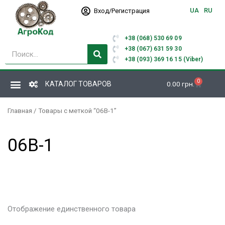
Перейти
UA
RU
Вход/Регистрация
к
содержимому
+38 (068) 530 69 09
Поиск
+38 (067) 631 59 30
+38 (093) 369 16 15 (Viber)
0
Корзина
КАТАЛОГ ТОВАРОВ
0.00
грн.
Главная
/ Товары с меткой “06В-1”
06В-1
Отображение единственного товара