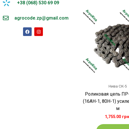
+38 (068) 530 69 09
agrocode.zp@gmail.com
F
I
a
n
c
s
e
t
b
a
o
g
o
r
k
a
m
Нива СК-5
Роликовая цепь ПР-
(16АH-1, 80H-1) усиле
м
1,755.00
грн