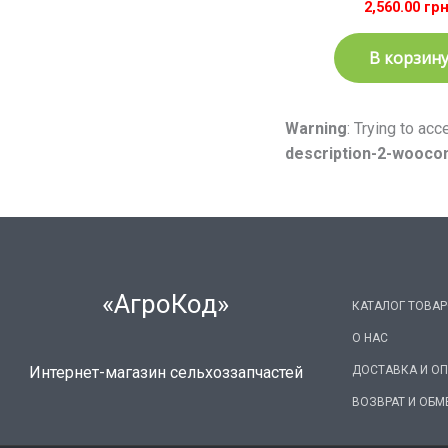
2,560.00
грн
В корзин
Warning
: Trying to ac
description-2-wooc
«АгроКод»
КАТАЛОГ ТОВА
О НАС
ДОСТАВКА И О
Интернет-магазин сельхоззапчастей
ВОЗВРАТ И ОБМ