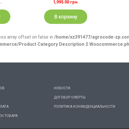
.
1,995.00
грн.
у
В корзину
cess array offset on false in
/home/xz391477/agrocode-zp.com
ommerce/Product Category Description 2 Woocommerce.p
РОВ
НОВОСТИ
ДОГОВОР ОФЕРТЫ
ПЛАТА
ПОЛИТИКА КОНФИДЕНЦИАЛЬНОСТИ
ЕН ТОВАРА