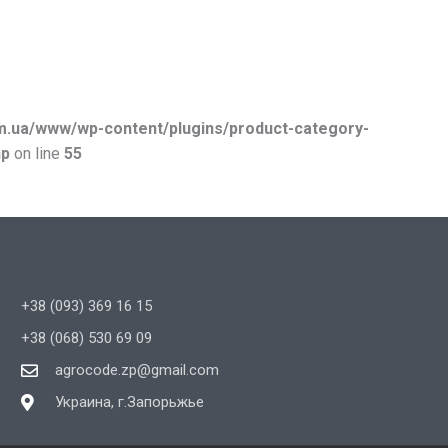
.ua/www/wp-content/plugins/product-category-
hp
on line
55
+38 (093) 369 16 15
+38 (068) 530 69 09
agrocode.zp@gmail.com
Украина, г.Запорьжье