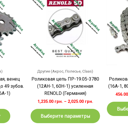
товар
имеет
несколько
вариаций.
Опции
можно
выбрать
на
странице
товара.
А)
Другие (Акрос, Полесье, Claas)
ая, венец
Роликовая цепь ПР-19.05-3780
Роликов
о 49 зубов.
(12АH-1, 60H-1) усиленная
(16А-1, 8
6A-1)
RENOLD (Германия)
456.0
1,235.00
грн.
–
2,025.00
грн.
Выбе
у
Выберите параметры