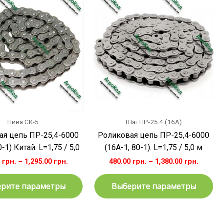
товар
т
имеет
и
несколько
н
вариаций.
в
Опции
О
можно
м
выбрать
в
на
н
странице
с
товара.
т
Нива СК-5
Шаг ПР-25.4 (16A)
ая цепь ПР-25,4-6000
Роликовая цепь ПР-25,4-6000
0-1) Китай. L=1,75 / 5,0
(16А-1, 80-1). L=1,75 / 5,0 м
0
грн.
–
1,295.00
грн.
480.00
грн.
–
1,380.00
грн.
рите параметры
Выберите параметры