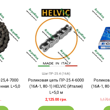
Шаг ПР-25.4 (16A)
25,4-7000
Роликовая цепь ПР-25.4-6000
Роликов
нная. L=5,0
(16А-1, 80-1) HELVIC (Италия)
(16А-1, 80
L=5,0 м
.
2,125.00
грн.
1,170