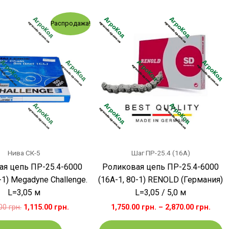
Первоначальная
Текущая
Э
Распродажа!
цена
цена:
т
составляла
1,115.00 грн..
и
1,170.00 грн..
н
в
О
м
в
н
с
т
Нива СК-5
Шаг ПР-25.4 (16A)
ая цепь ПР-25.4-6000
Роликовая цепь ПР-25.4-6000
-1) Megadyne Challenge.
(16А-1, 80-1) RENOLD (Германия)
L=3,05 м
L=3,05 / 5,0 м
.00
грн.
1,115.00
грн.
1,750.00
грн.
–
2,870.00
грн.