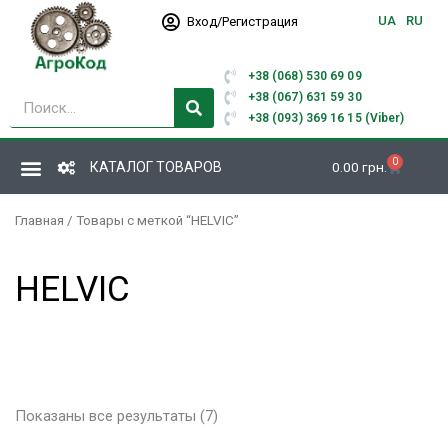
Перейти
UA
RU
Вход/Регистрация
к
содержимому
+38 (068) 530 69 09
Поиск
+38 (067) 631 59 30
+38 (093) 369 16 15 (Viber)
0
Корзина
КАТАЛОГ ТОВАРОВ
0.00
грн.
Главная
/ Товары с меткой “HELVIC”
HELVIC
Показаны все результаты (7)