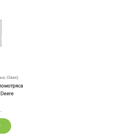
ье, Claas)
ломотряса
 Deere
)
.
у