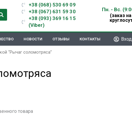
+38 (068) 530 69 09
Пн. - Вс. (9:
+38 (067) 631 59 30
(заказ на
+38 (093) 369 16 15
круглосу
(Viber)
Вход
ЧЕСТВО
НОВОСТИ
ОТЗЫВЫ
КОНТАКТЫ
кой “Рычаг соломотряса”
ломотряса
венного товара