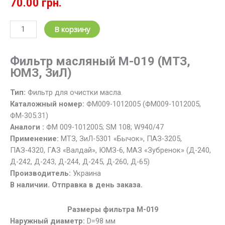
70.00
грн.
Количество
В корзину
товара
Фильтр
Фильтр масляный М-019 (МТЗ,
масляный
ЮМЗ, ЗиЛ)
М-019
закручивающийся
Тип:
Фильтр для очистки масла.
МТЗ,
Каталожный номер:
ФМ009-1012005 (ФМ009-1012005,
ЮМЗ,
ФМ-305.31)
ЗИЛ
Аналоги :
ФМ 009-1012005; SM 108; W940/47
Применение:
МТЗ, ЗиЛ-5301 «Бычок», ПАЗ-3205,
ПАЗ-4320, ГАЗ «Валдай», ЮМЗ-6, МАЗ «Зубренок» (Д-240,
Д-242, Д-243, Д-244, Д-245, Д-260, Д-65)
Производитель:
Украина
В наличии. Отправка в день заказа.
Размеры фильтра М-019
Наружный диаметр:
D=98 мм