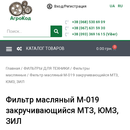
Перейти
UA
RU
Вход/Регистрация
к
содержимому
+38 (068) 530 69 09
Поиск
+38 (067) 631 59 30
+38 (093) 369 16 15 (Viber)
0
Корзина
КАТАЛОГ ТОВАРОВ
0.00
грн.
Главная
/
ФИЛЬТРЫ ДЛЯ ТЕХНИКИ
/
Фильтры
маслянные
/ Фильтр масляный М-019 закручивающийся МТЗ,
ЮМЗ, ЗИЛ
Фильтр масляный М-019
закручивающийся МТЗ, ЮМЗ,
ЗИЛ