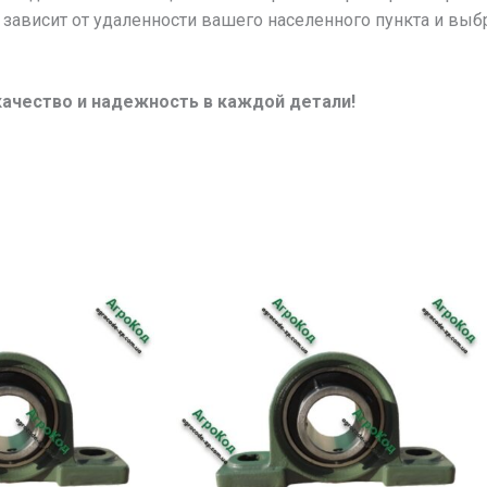
 зависит от удаленности вашего населенного пункта и выб
качество и надежность в каждой детали!
Этот
Это
товар
то
имеет
им
несколько
не
вариаций.
вар
Опции
Оп
можно
мо