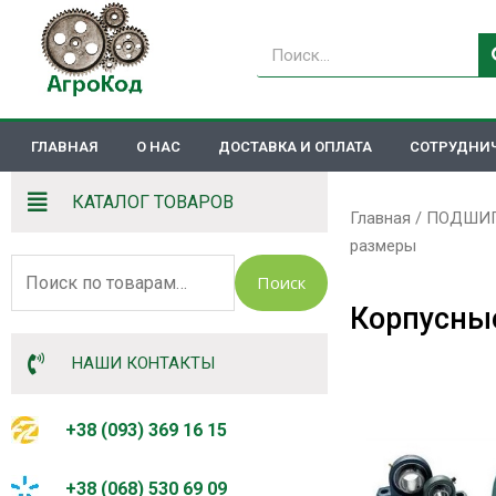
Перейти
к
Поиск
содержимому
ГЛАВНАЯ
О НАС
ДОСТАВКА И ОПЛАТА
СОТРУДНИ
КАТАЛОГ ТОВАРОВ
Главная
/
ПОДШИП
размеры
Искать:
Поиск
Корпусные
НАШИ КОНТАКТЫ
+38 (093) 369 16 15
+38 (068) 530 69 09