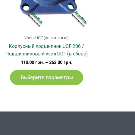
брать
выбрать
на
ранице
странице
ара.
товара.
Узлы UCF (фланцевые)
Корпусный подшипник UCF 206 /
Подшипниковый узел UCF (в сборе)
110.00
грн.
–
262.00
грн.
Выберите параметры