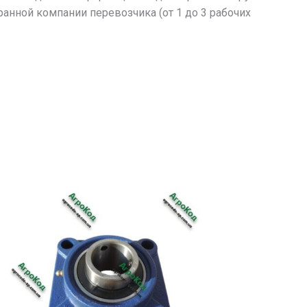
ранной компании перевозчика (от 1 до 3 рабочих
т
Этот
вар
товар
еет
имеет
сколько
несколько
иаций.
вариаций.
ции
Опции
жно
можно