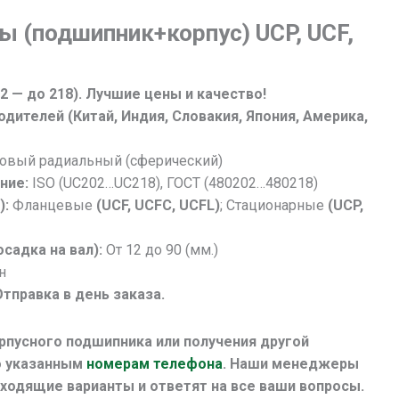
ы (подшипник+корпус) UCP, UCF,
2 — до 218). Лучшие цены и качество!
дителей (Китай, Индия, Словакия, Япония, Америка,
вый радиальный (сферический)
ние:
ISO (UC202…UC218), ГОСТ (480202…480218)
):
Фланцевые
(UCF, UCFC, UCFL)
; Стационарные
(UCP,
садка на вал):
От 12 до 90 (мм.)
н
Отправка в день заказа.
рпусного подшипника или получения другой
о указанным
номерам телефона
.
Наши менеджеры
ходящие варианты и ответят на все ваши вопросы.