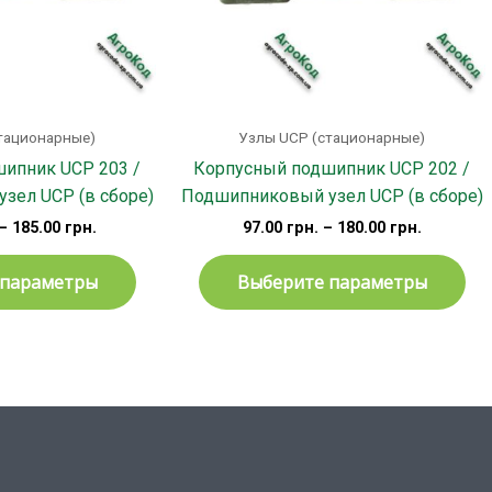
выбрать
вы
на
на
странице
ст
товара.
тов
тационарные)
Узлы UCP (стационарные)
ипник UCP 203 /
Корпусный подшипник UCP 202 /
зел UCP (в сборе)
Подшипниковый узел UCP (в сборе)
–
185.00
грн.
97.00
грн.
–
180.00
грн.
 параметры
Выберите параметры