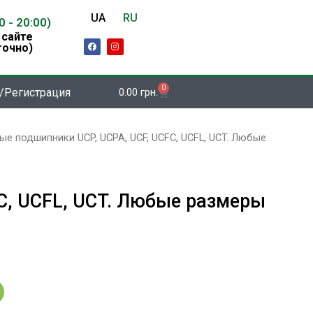
UA
RU
00 - 20:00)
 сайте
F
I
точно)
a
n
c
s
e
t
b
a
o
g
0
Корзина
/Регистрация
0.00
грн.
o
r
k
a
m
ые подшипники UCP, UCPA, UCF, UCFC, UCFL, UCT. Любые
C, UCFL, UCT. Любые размеры