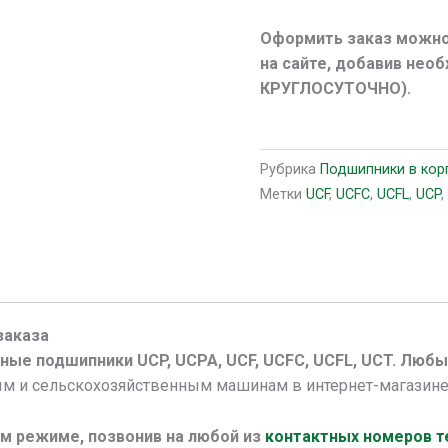
Оформить заказ можно
на сайте, добавив не
КРУГЛОСУТОЧНО).
Рубрика
Подшипники в кор
Метки
UCF
,
UCFC
,
UCFL
,
UCP
заказа
сные подшипники UCP, UCPA, UCF, UCFC, UCFL, UCT. Люб
 и сельскохозяйственным машинам в интернет-магазин
м режиме, позвонив на любой из
контактных номеров 