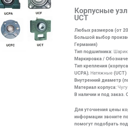
Корпусные
Корпусные узл
подшипники
UCT
UCP,
UCPA,
Любых размеров (от 20
UCF,
Большой выбор произво
UCFC,
Германия)
UCFL,
Тип подшипника:
Шарико
UCT.
Маркировка / Обозначе
Любые
Тип крепления (корпуса
размеры
UCPA)
; Натяжные
(UCT)
Внутренний диаметр (по
Материал корпуса:
Чугу
В наличии и под заказ. 
Для уточнения цены ко
информации звоните п
помогут подобрать под