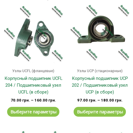
Этот
Эт
товар
тов
имеет
им
несколько
не
вариаций.
вар
Опции
Оп
можно
мо
выбрать
вы
на
на
странице
стр
Узлы UCFL (фланцевые)
Узлы UCP (стационарные)
товара.
тов
Корпусный подшипник UCFL
Корпусный подшипник UCP
204 / Подшипниковый узел
202 / Подшипниковый узел
UCFL (в сборе)
UCP (в сборе)
70.00
грн.
–
160.00
грн.
97.00
грн.
–
180.00
грн.
Выберите параметры
Выберите параметры