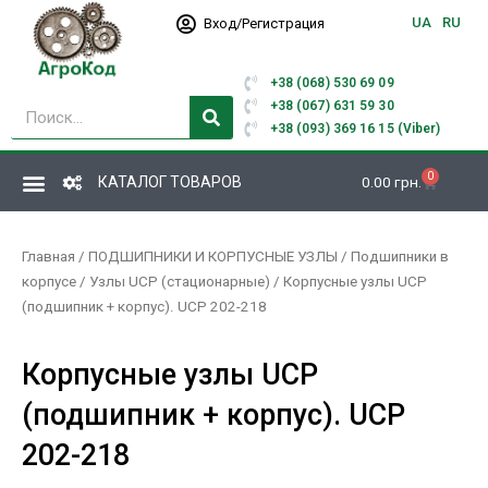
Перейти
UA
RU
Вход/Регистрация
к
содержимому
+38 (068) 530 69 09
Поиск
+38 (067) 631 59 30
+38 (093) 369 16 15 (Viber)
0
Корзина
КАТАЛОГ ТОВАРОВ
0.00
грн.
Главная
/
ПОДШИПНИКИ И КОРПУСНЫЕ УЗЛЫ
/
Подшипники в
корпусе
/
Узлы UCP (стационарные)
/ Корпусные узлы UCP
(подшипник + корпус). UCP 202-218
Корпусные узлы UCP
(подшипник + корпус). UCP
202-218