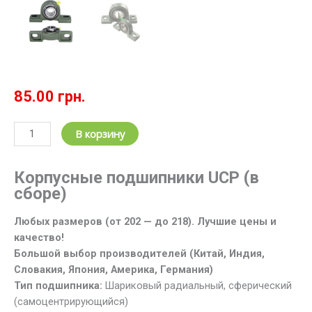
85.00
грн.
Количество
В корзину
товара
Корпусные
Корпусные подшипники UCP (в
узлы
сборе)
UCP
(подшипник
Любых размеров (от 202 — до 218). Лучшие цены и
+
качество!
корпус).
Большой выбор производителей (Китай, Индия,
UCP
Словакия, Япония, Америка, Германия)
202-
Тип подшипника:
Шариковый радиальный, сферический
218
(самоцентрирующийся)