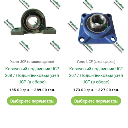
Этот
Эт
товар
тов
имеет
им
несколько
не
вариаций.
вар
Опции
Оп
можно
мо
выбрать
вы
на
на
странице
стр
Узлы UCP (стационарные)
Узлы UCF (фланцевые)
товара.
тов
Корпусный подшипник UCP
Корпусный подшипник UCF
208 / Подшипниковый узел
207 / Подшипниковый узел
UCP (в сборе)
UCF (в сборе)
185.00
грн.
–
389.00
грн.
173.00
грн.
–
327.00
грн.
Выберите параметры
Выберите параметры