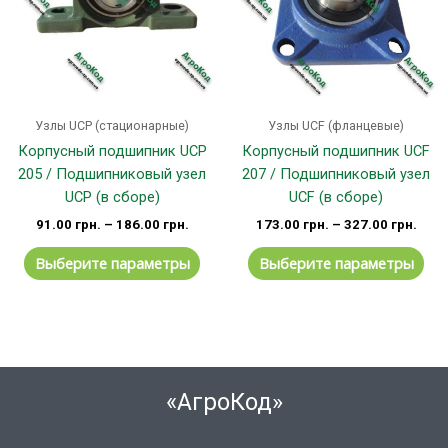
вариаций.
вар
Опции
Оп
можно
мо
выбрать
вы
на
на
странице
стр
Узлы UCP (стационарные)
Узлы UCF (фланцевые)
товара.
тов
Корпусный подшипник UCP
Корпусный подшипник UCF
205 / Подшипниковый узел
207 / Подшипниковый узел
UCP (в сборе)
UCF (в сборе)
91.00
грн.
–
186.00
грн.
173.00
грн.
–
327.00
грн.
Выберите параметры
Выберите параметры
«АгроКод»