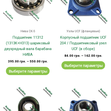
вариаций.
вар
Опции
Оп
можно
мо
выбрать
вы
на
на
странице
стр
Нива СК-5
Узлы UCF (фланцевые)
товара.
тов
Подшипник 11312
Корпусный подшипник UCF
(1313K+H313) шариковый
204 / Подшипниковый узел
двухрядный вала барабана
UCF (в сборе)
НИВА
84.00
грн.
–
162.00
грн.
395.00
грн.
–
550.00
грн.
Выберите параметры
Выберите параметры
Этот
Эт
товар
тов
имеет
им
несколько
не