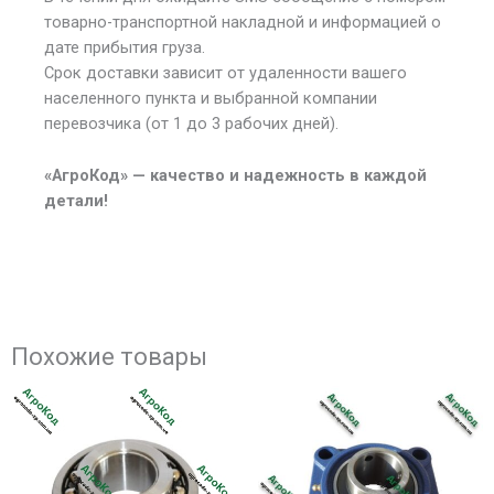
товарно-транспортной накладной и информацией о
дате прибытия груза.
Срок доставки зависит от удаленности вашего
населенного пункта и выбранной компании
перевозчика (от 1 до 3 рабочих дней).
«АгроКод» — качество и надежность в каждой
детали!
Похожие товары
Этот
Эт
товар
тов
имеет
им
несколько
не