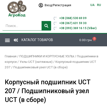
Перейти
UA
RU
Вход/Регистрация
к
содержимому
+38 (068) 530 69 09
Поиск
+38 (067) 631 59 30
+38 (093) 369 16 15 (Viber)
0
Корзина
КАТАЛОГ ТОВАРОВ
0.00
грн.
Главная
/
ПОДШИПНИКИ И КОРПУСНЫЕ УЗЛЫ
/
Подшипники в
корпусе
/
Узлы UCT (натяжные)
/ Корпусный подшипник UCT
207 / Подшипниковый узел UCT (в сборе)
Корпусный подшипник UCT
207 / Подшипниковый узел
UCT (в сборе)