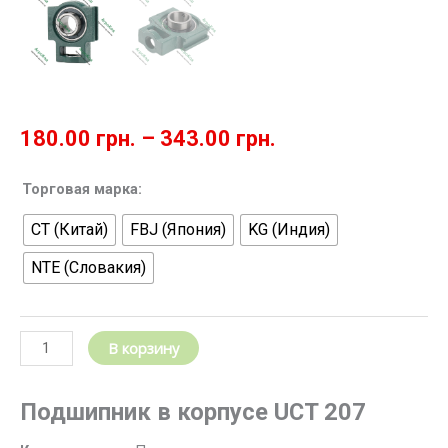
180.00
грн.
–
343.00
грн.
Количество
Торговая марка:
товара
CT (Китай)
FBJ (Япония)
KG (Индия)
Корпусный
подшипник
NTE (Словакия)
UCT
207
/
Подшипниковый
В корзину
узел
UCT
Подшипник в корпусе UCT 207
(в
сборе)