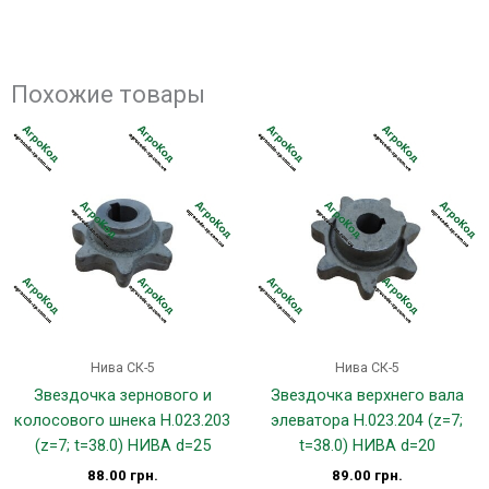
Похожие товары
Нива СК-5
Нива СК-5
Звездочка зернового и
Звездочка верхнего вала
колосового шнека Н.023.203
элеватора H.023.204 (z=7;
(z=7; t=38.0) НИВА d=25
t=38.0) НИВА d=20
88.00
грн.
89.00
грн.