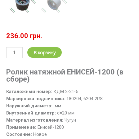
236.00
грн.
Количество
В корзину
товара
Ролик
Ролик
натяжной
ЕНИСЕЙ-1200
(в
натяжной
сборе)
домолота
КДМ
Каталожный номер:
КДМ 2-21-5
2-
Маркировка подшипника:
180204, 6204 2RS
21-
Наружный диаметр:
мм
5
Внутренний диаметр:
d=20 мм
ЕНИСЕЙ-1200
Материал изготовления:
Чугун
в
Применение:
Енисей-1200
сборе
Состояние:
Новое