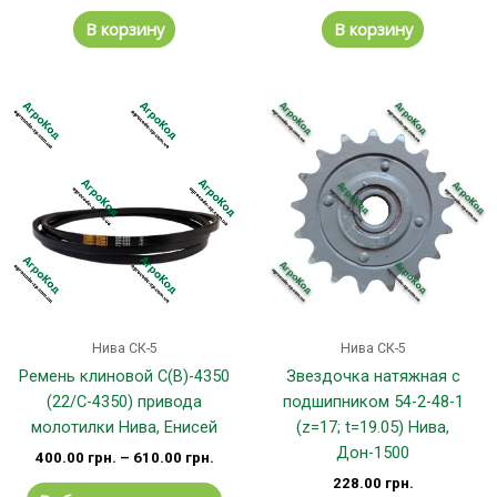
В корзину
В корзину
Этот
товар
имеет
несколько
вариаций.
Опции
можно
выбрать
на
странице
Нива СК-5
Нива СК-5
товара.
Ремень клиновой С(В)-4350
Звездочка натяжная с
(22/С-4350) привода
подшипником 54-2-48-1
молотилки Нива, Енисей
(z=17; t=19.05) Нива,
Дон-1500
400.00
грн.
–
610.00
грн.
228.00
грн.