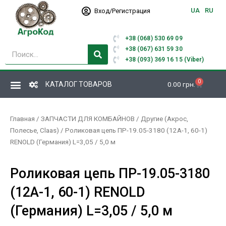
Перейти
UA
RU
Вход/Регистрация
к
содержимому
+38 (068) 530 69 09
Поиск
+38 (067) 631 59 30
+38 (093) 369 16 15 (Viber)
0
Корзина
КАТАЛОГ ТОВАРОВ
0.00
грн.
Главная
/
ЗАПЧАСТИ ДЛЯ КОМБАЙНОВ
/
Другие (Акрос,
Полесье, Claas)
/ Роликовая цепь ПР-19.05-3180 (12А-1, 60-1)
RENOLD (Германия) L=3,05 / 5,0 м
Роликовая цепь ПР-19.05-3180
(12А-1, 60-1) RENOLD
(Германия) L=3,05 / 5,0 м