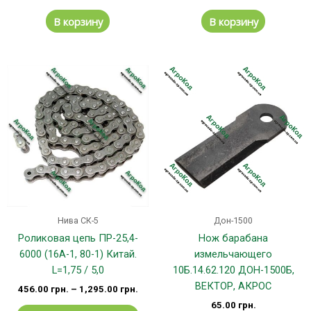
В корзину
В корзину
Этот
товар
имеет
несколько
вариаций.
Опции
можно
выбрать
на
странице
Нива СК-5
Дон-1500
товара.
Роликовая цепь ПР-25,4-
Нож барабана
6000 (16А-1, 80-1) Китай.
измельчающего
L=1,75 / 5,0
10Б.14.62.120 ДОН-1500Б,
ВЕКТОР, АКРОС
456.00
грн.
–
1,295.00
грн.
65.00
грн.