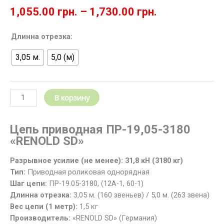
1,055.00
грн.
–
1,730.00
грн.
Количество
Длинна отрезка:
товара
3,05 м.
5,0 (м)
Роликовая
цепь
ПР-19.05-
3180
В корзину
(12А-1,
60-
1)
Цепь приводная ПР-19,05-3180
RENOLD
«RENOLD SD»
(Германия)
Разрывное усилие (не менее): 31,8 кН (3180 кг)
L=3,05
Тип:
Приводная роликовая однорядная
/
Шаг цепи:
ПР-19.05-3180, (12А-1, 60-1)
5,0
Длинна отрезка:
3,05 м. (160 звеньев) / 5,0 м. (263 звена)
м
Вес цепи (1 метр):
1,5 кг
Производитель:
«RENOLD SD» (Германия)