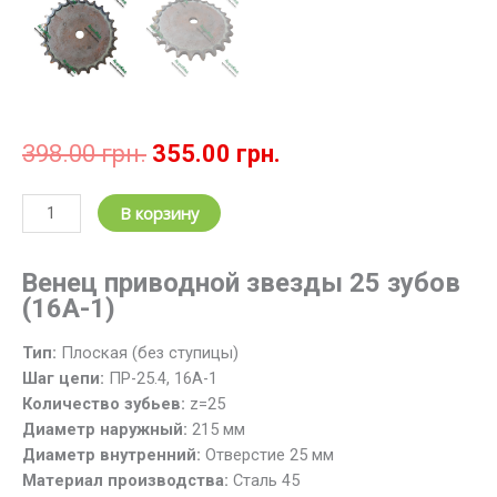
Первоначальная
Текущая
398.00
грн.
355.00
грн.
цена
цена:
составляла
355.00 грн..
Количество
В корзину
398.00 грн..
товара
Звездочка
Венец приводной звезды 25 зубов
цепная
(16А-1)
z=25;
t=25.4
Тип:
Плоская (без ступицы)
/
Шаг цепи:
ПР-25.4, 16А-1
Венец
Количество зубьев:
z=25
звезды
Диаметр наружный:
215 мм
25
Диаметр внутренний:
Отверстие 25 мм
зубов,
Материал производства:
Cталь 45
шаг