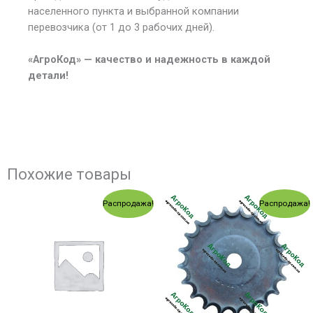
населенного пункта и выбранной компании
перевозчика (от 1 до 3 рабочих дней).
«АгроКод» — качество и надежность в каждой
детали!
Похожие товары
Первоначальная
Текущая
Первоначальная
Текущ
Распродажа!
Распродажа!
цена
цена:
цена
цена:
составляла
949.00 грн..
составляла
284.00
1,018.00 грн..
326.00 грн..