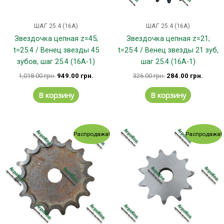
ШАГ 25.4 (16А)
ШАГ 25.4 (16А)
Звездочка цепная z=45;
Звездочка цепная z=21;
t=25.4 / Венец звезды 45
t=25.4 / Венец звезды 21 зуб,
зубов, шаг 25.4 (16А-1)
шаг 25.4 (16А-1)
1,018.00
грн.
949.00
грн.
326.00
грн.
284.00
грн.
В корзину
В корзину
Первоначальная
Текущая
Первоначальная
Текущ
Распродажа!
Распродажа!
цена
цена:
цена
цена:
составляла
186.00 грн..
составляла
228.00
211.00 грн..
235.00 грн..