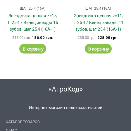
ШАГ 25.4 (16А)
ШАГ 25.4 (16А)
Звездочка цепная z=15;
Звездочка цепная z=11;
t=25.4 / Венец звезды 15
t=25.4 / Венец звезды 11
зубов, шаг 25.4 (16А-1)
зубов, шаг 25.4 (16А-1)
211.00
грн.
186.00
грн.
235.00
грн.
228.00
грн.
В корзину
В корзину
«АгроКод»
Интернет-магазин сельхоззапчастей
КАТАЛОГ ТОВАРОВ
О НАС