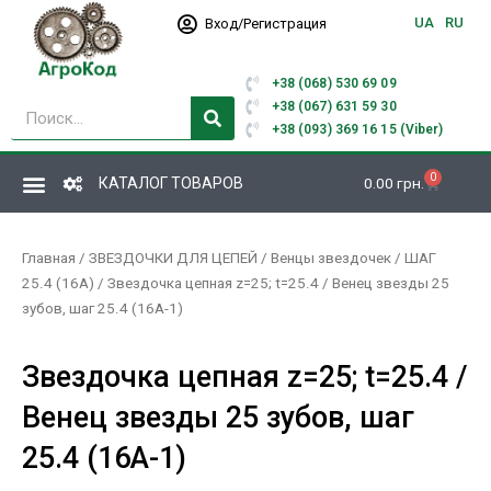
Перейти
UA
RU
Вход/Регистрация
к
содержимому
+38 (068) 530 69 09
Поиск
+38 (067) 631 59 30
+38 (093) 369 16 15 (Viber)
0
Корзина
КАТАЛОГ ТОВАРОВ
0.00
грн.
Главная
/
ЗВЕЗДОЧКИ ДЛЯ ЦЕПЕЙ
/
Венцы звездочек
/
ШАГ
25.4 (16А)
/ Звездочка цепная z=25; t=25.4 / Венец звезды 25
зубов, шаг 25.4 (16А-1)
Звездочка цепная z=25; t=25.4 /
Венец звезды 25 зубов, шаг
25.4 (16А-1)