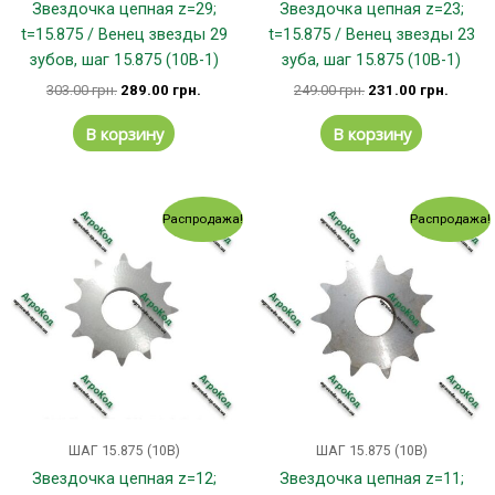
Звездочка цепная z=29;
Звездочка цепная z=23;
t=15.875 / Венец звезды 29
t=15.875 / Венец звезды 23
зубов, шаг 15.875 (10В-1)
зуба, шаг 15.875 (10В-1)
303.00
грн.
289.00
грн.
249.00
грн.
231.00
грн.
В корзину
В корзину
Первоначальная
Текущая
Первоначальная
Текущ
Распродажа!
Распродажа!
цена
цена:
цена
цена:
составляла
124.00 грн..
составляла
122.00
144.00 грн..
139.00 грн..
ШАГ 15.875 (10В)
ШАГ 15.875 (10В)
Звездочка цепная z=12;
Звездочка цепная z=11;