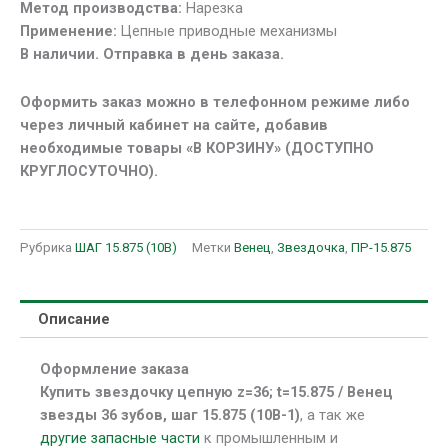
Метод производства:
Нарезка
15.875
Применение:
Цепные приводные механизмы
(10В-1)
В наличии. Отправка в день заказа.
Оформить заказ можно в телефонном режиме либо
через личный кабинет на сайте, добавив
необходимые товары «В КОРЗИНУ» (ДОСТУПНО
КРУГЛОСУТОЧНО).
Рубрика
ШАГ 15.875 (10В)
Метки
Венец
,
Звездочка
,
ПР-15.875
Описание
Оформление заказа
Купить звездочку цепную z=36; t=15.875 / Венец
звезды 36 зубов, шаг 15.875 (10В-1)
, а так же
другие запасные части
к промышленным и