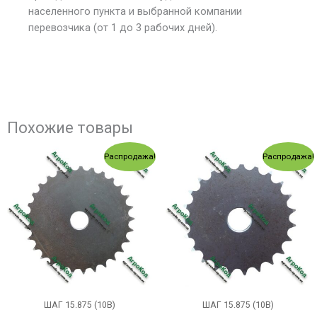
населенного пункта и выбранной компании
перевозчика (от 1 до 3 рабочих дней).
Похожие товары
Первоначальная
Текущая
Первоначальная
Текущ
Распродажа!
Распродажа!
цена
цена:
цена
цена:
составляла
289.00 грн..
составляла
231.00
303.00 грн..
249.00 грн..
ШАГ 15.875 (10В)
ШАГ 15.875 (10В)