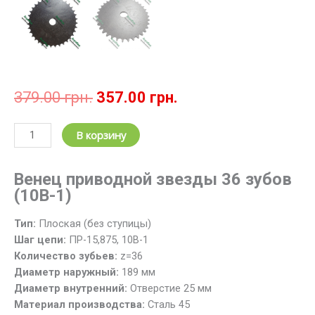
Первоначальная
Текущая
379.00
грн.
357.00
грн.
цена
цена:
составляла
357.00 грн..
Количество
В корзину
379.00 грн..
товара
Звездочка
Венец приводной звезды 36 зубов
цепная
(10В-1)
z=36;
t=15.875
Тип:
Плоская (без ступицы)
/
Шаг цепи:
ПР-15,875, 10B-1
Венец
Количество зубьев:
z=36
звезды
Диаметр наружный:
189 мм
36
Диаметр внутренний:
Отверстие 25 мм
зубов,
Материал производства:
Cталь 45
шаг