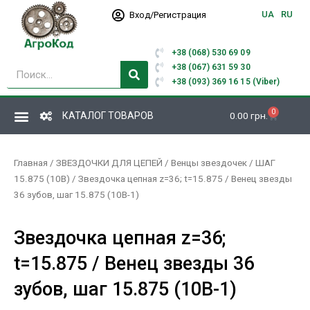
Перейти
UA
RU
Вход/Регистрация
к
содержимому
+38 (068) 530 69 09
Поиск
+38 (067) 631 59 30
+38 (093) 369 16 15 (Viber)
0
Корзина
КАТАЛОГ ТОВАРОВ
0.00
грн.
Главная
/
ЗВЕЗДОЧКИ ДЛЯ ЦЕПЕЙ
/
Венцы звездочек
/
ШАГ
15.875 (10В)
/ Звездочка цепная z=36; t=15.875 / Венец звезды
36 зубов, шаг 15.875 (10В-1)
Звездочка цепная z=36;
t=15.875 / Венец звезды 36
зубов, шаг 15.875 (10В-1)