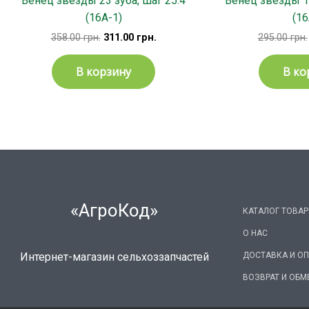
Венец звезды 23 зуба, шаг 25.4
Венец звезды 19
(16А-1)
(16
358.00
грн.
311.00
грн.
295.00
грн.
В корзину
В ко
«АгроКод»
КАТАЛОГ ТОВА
О НАС
ДОСТАВКА И О
Интернет-магазин сельхоззапчастей
ВОЗВРАТ И ОБМ