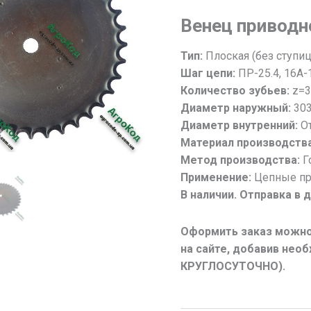
Звездочка
Венец приводн
цепная
z=36;
Тип:
Плоская (без ступи
t=25.4
Шаг цепи:
ПР-25.4, 16А-
/
Количество зубьев:
z=3
Венец
Диаметр наружный:
30
звезды
Диаметр внутренний:
От
36
Материал производства
зубов,
Метод производства:
Г
шаг
Применение:
Цепные п
25.4
В наличии. Отправка в 
(16А-1)
Оформить заказ можно
на сайте, добавив не
КРУГЛОСУТОЧНО).