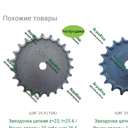
Похожие товары
Первоначальная
Текущая
Распродажа!
цена
цена:
составляла
311.00 грн..
358.00 грн..
ШАГ 25.4 (16А)
ШАГ 25
Звездочка цепная z=23; t=25.4 /
Звездочка цепна