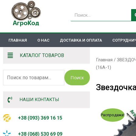
Перейти
к
Поиск
содержимому
ГЛАВНАЯ
О НАС
ДОСТАВКА И ОПЛАТА
СОТРУДНИ
КАТАЛОГ ТОВАРОВ
Главная
/
ЗВЕЗДО
(16А-1)
Искать:
Поиск
Звездочка 
НАШИ КОНТАКТЫ
Распродажа!
+38 (093) 369 16 15
+38 (068) 530 69 09