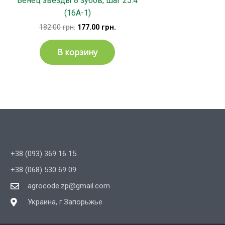
Венец звезды 8 зубов, шаг 25.4
(16А-1)
182.00
грн.
177.00
грн.
В корзину
+38 (093) 369 16 15
+38 (068) 530 69 09
agrocode.zp@gmail.com
Украина, г.Запорьжье