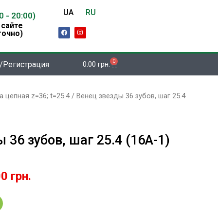
UA
RU
00 - 20:00)
 сайте
F
I
точно)
a
n
c
s
e
t
b
a
o
g
0
Корзина
/Регистрация
0.00
грн.
o
r
k
a
m
 цепная z=36; t=25.4 / Венец звезды 36 зубов, шаг 25.4
 36 зубов, шаг 25.4 (16А-1)
оначальная
Текущая
00
грн.
цена:
авляла
634.00 грн..
0 грн..