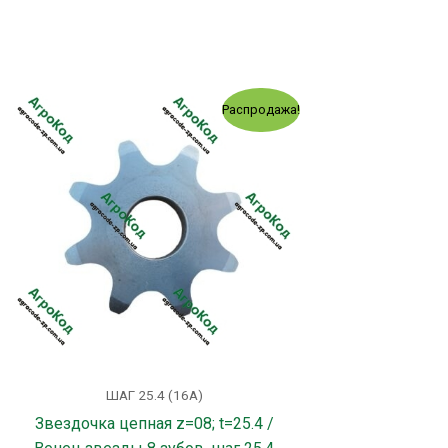
Первоначальная
Текущая
!
Распродажа!
цена
цена:
..
составляла
177.00 грн..
182.00 грн..
ШАГ 25.4 (16А)
Звездочка цепная z=08; t=25.4 /