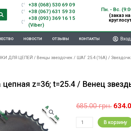
+38 (068) 530 69 09
Пн. - Вс. (9:
+38 (067) 631 59 30
(заказ на
+38 (093) 369 16 15
круглосу
(Viber)
Вход
ЧЕСТВО
НОВОСТИ
ОТЗЫВЫ
КОНТАКТЫ
ЧКИ ДЛЯ ЦЕПЕЙ
/
Венцы звездочек
/
ШАГ 25.4 (16А)
/ Звездочка
цепная z=36; t=25.4 / Венец звезды
Перв
685.00
грн.
634.
цена
сост
Количество
В корзину
685.0
товара