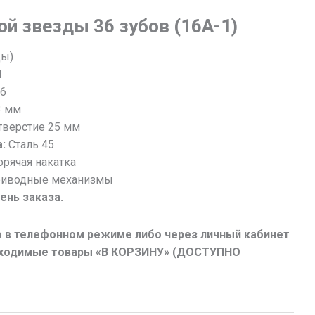
ой звезды 36 зубов (16А-1)
цы)
1
6
3 мм
верстие 25 мм
:
Cталь 45
орячая накатка
риводные механизмы
день заказа.
 в телефонном режиме либо через личный кабинет
обходимые товары «В КОРЗИНУ» (ДОСТУПНО