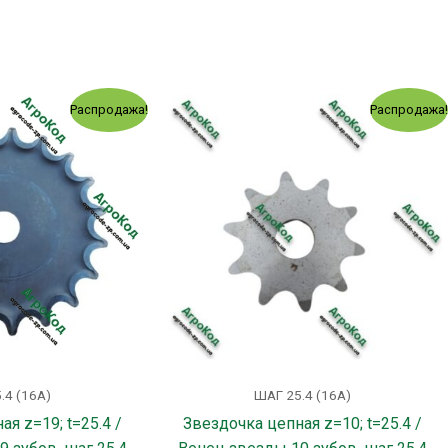
Первоначальная
Текущая
Первоначальная
Текущая
Распродажа!
Распродажа
цена
цена:
цена
цена:
составляла
256.00 грн..
составляла
219.00 грн
295.00 грн..
238.00 грн..
.4 (16А)
ШАГ 25.4 (16А)
я z=19; t=25.4 /
Звездочка цепная z=10; t=25.4 /