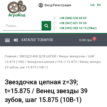
Перейти
UA
RU
Вход/Регистрация
к
содержимому
+38 (068) 530 69 09
Поиск
+38 (067) 631 59 30
+38 (093) 369 16 15 (Viber)
0
Корзина
КАТАЛОГ ТОВАРОВ
0.00
грн.
Главная
/
ЗВЕЗДОЧКИ ДЛЯ ЦЕПЕЙ
/
Венцы звездочек
/
ШАГ
15.875 (10В)
/ Звездочка цепная z=39; t=15.875 / Венец звезды
39 зубов, шаг 15.875 (10В-1)
Звездочка цепная z=39;
t=15.875 / Венец звезды 39
зубов, шаг 15.875 (10В-1)