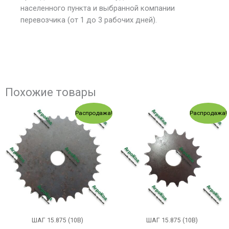
населенного пункта и выбранной компании
перевозчика (от 1 до 3 рабочих дней).
Похожие товары
Первоначальная
Текущая
Первоначальная
Текущ
Распродажа!
Распродажа!
цена
цена:
цена
цена:
составляла
290.00 грн..
составляла
164.00
318.00 грн..
185.00 грн..
ШАГ 15.875 (10В)
ШАГ 15.875 (10В)