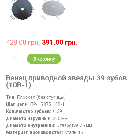
Первоначальная
Текущая
428.00
грн.
391.00
грн.
цена
цена:
составляла
391.00 грн..
Количество
В корзину
428.00 грн..
товара
Звездочка
Венец приводной звезды 39 зубов
цепная
(10В-1)
z=39;
t=15.875
Тип:
Плоская (без ступицы)
/
Шаг цепи:
ПР-15,875, 10B-1
Венец
Количество зубьев:
z=39
звезды
Диаметр наружный:
205 мм
39
Диаметр внутренний:
Отверстие 25 мм
зубов,
Материал производства:
Cталь 45
шаг