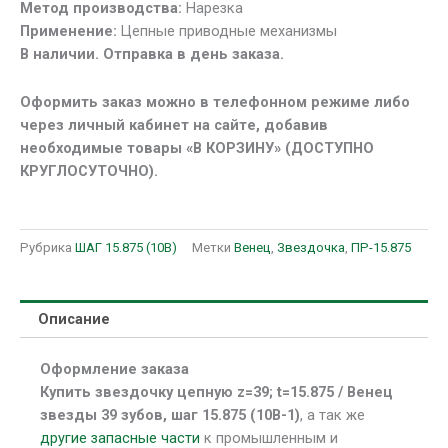
Метод производства:
Нарезка
15.875
Применение:
Цепные приводные механизмы
(10В-1)
В наличии. Отправка в день заказа.
Оформить заказ можно в телефонном режиме либо
через личный кабинет на сайте, добавив
необходимые товары «В КОРЗИНУ» (ДОСТУПНО
КРУГЛОСУТОЧНО).
Рубрика
ШАГ 15.875 (10В)
Метки
Венец
,
Звездочка
,
ПР-15.875
Описание
Оформление заказа
Купить звездочку цепную z=39; t=15.875 / Венец
звезды 39 зубов, шаг 15.875 (10В-1)
, а так же
другие запасные части
к промышленным и