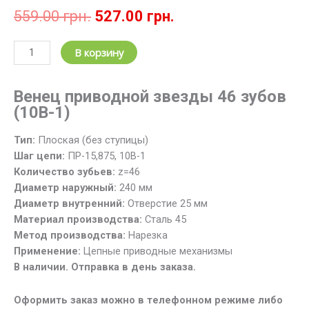
Первоначальная
Текущая
559.00
грн.
527.00
грн.
цена
цена:
составляла
527.00 грн..
Количество
В корзину
559.00 грн..
товара
Звездочка
Венец приводной звезды 46 зубов
цепная
(10В-1)
z=46;
t=15.875
Тип:
Плоская (без ступицы)
/
Шаг цепи:
ПР-15,875, 10B-1
Венец
Количество зубьев:
z=46
звезды
Диаметр наружный:
240 мм
46
Диаметр внутренний:
Отверстие 25 мм
зубов,
Материал производства:
Cталь 45
шаг
Метод производства:
Нарезка
15.875
Применение:
Цепные приводные механизмы
(10В-1)
В наличии. Отправка в день заказа.
Оформить заказ можно в телефонном режиме либо