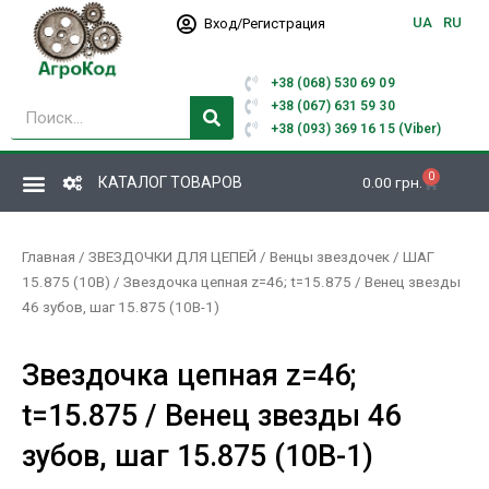
Перейти
UA
RU
Вход/Регистрация
к
содержимому
+38 (068) 530 69 09
Поиск
+38 (067) 631 59 30
+38 (093) 369 16 15 (Viber)
0
Корзина
КАТАЛОГ ТОВАРОВ
0.00
грн.
Главная
/
ЗВЕЗДОЧКИ ДЛЯ ЦЕПЕЙ
/
Венцы звездочек
/
ШАГ
15.875 (10В)
/ Звездочка цепная z=46; t=15.875 / Венец звезды
46 зубов, шаг 15.875 (10В-1)
Звездочка цепная z=46;
t=15.875 / Венец звезды 46
зубов, шаг 15.875 (10В-1)