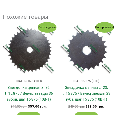
Похожие товары
Первоначальная
Текущая
Первоначальная
Текущ
Распродажа!
Распродажа!
цена
цена:
цена
цена:
составляла
357.00 грн..
составляла
231.00
379.00 грн..
249.00 грн..
ШАГ 15.875 (10В)
ШАГ 15.875 (10В)
Звездочка цепная z=36;
Звездочка цепная z=23;
t=15.875 / Венец звезды 36
t=15.875 / Венец звезды 23
зубов, шаг 15.875 (10В-1)
зуба, шаг 15.875 (10В-1)
379.00
грн.
357.00
грн.
249.00
грн.
231.00
грн.