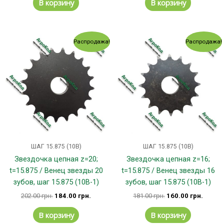
В корзину
В корзину
Первоначальная
Текущая
Первоначальная
Текущ
Распродажа!
Распродажа!
цена
цена:
цена
цена:
составляла
184.00 грн..
составляла
160.00
202.00 грн..
181.00 грн..
ШАГ 15.875 (10В)
ШАГ 15.875 (10В)
Звездочка цепная z=20;
Звездочка цепная z=16;
t=15.875 / Венец звезды 20
t=15.875 / Венец звезды 16
зубов, шаг 15.875 (10В-1)
зубов, шаг 15.875 (10В-1)
202.00
грн.
184.00
грн.
181.00
грн.
160.00
грн.
В корзину
В корзину