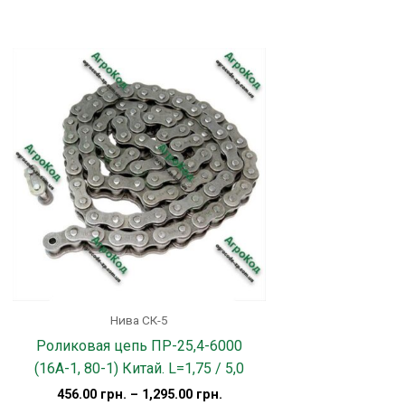
Этот
товар
имеет
несколько
вариаций.
Опции
можно
выбрать
на
странице
товара.
Нива СК-5
Роликовая цепь ПР-25,4-6000
(16А-1, 80-1) Китай. L=1,75 / 5,0
456.00
грн.
–
1,295.00
грн.