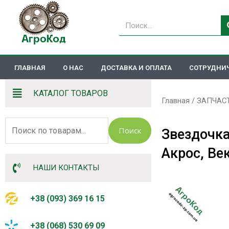
Перейти
к
Поиск
содержимому
ГЛАВНАЯ
О НАС
ДОСТАВКА И ОПЛАТА
СОТРУДНИ
КАТАЛОГ ТОВАРОВ
Главная
/
ЗАПЧАС
Искать:
Поиск
Звездочка
Акрос, Ве
НАШИ КОНТАКТЫ
+38 (093) 369 16 15
+38 (068) 530 69 09