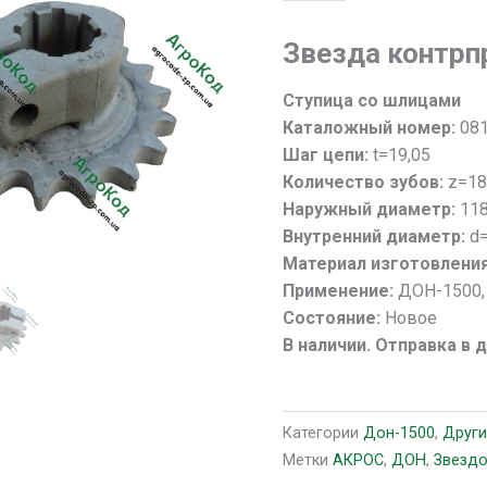
товара
Звездочка
Звезда контрп
контрпривода
жатки
Ступица со шлицами
081.27.00.400
Каталожный номер:
081
(z=18;
Шаг цепи:
t=19,05
t=19.05)
Количество зубов:
z=1
шлицевая
Наружный диаметр:
11
Дон,
Внутренний диаметр:
d
Акрос,
Материал изготовлени
Вектор
Применение:
ДОН-1500,
Состояние:
Новое
В наличии. Отправка в 
Категории
Дон-1500
,
Други
Метки
АКРОС
,
ДОН
,
Звездо