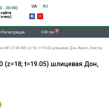
UA
RU
00 - 20:00)
 сайте
F
I
точно)
a
n
c
s
e
t
b
a
o
g
0
Корзина
/Регистрация
0.00
грн.
o
r
k
a
m
 081.27.00.400 (z=18; t=19.05) шлицевая Дон, Акрос, Вектор
 (z=18; t=19.05) шлицевая Дон,