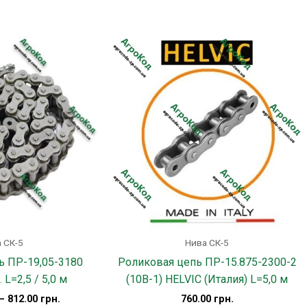
Этот
товар
имеет
несколько
вариаций.
Опции
можно
выбрать
на
странице
товара.
 СК-5
Нива СК-5
ь ПР-19,05-3180
Роликовая цепь ПР-15.875-2300-2
. L=2,5 / 5,0 м
(10B-1) HELVIC (Италия) L=5,0 м
–
812.00
грн.
760.00
грн.