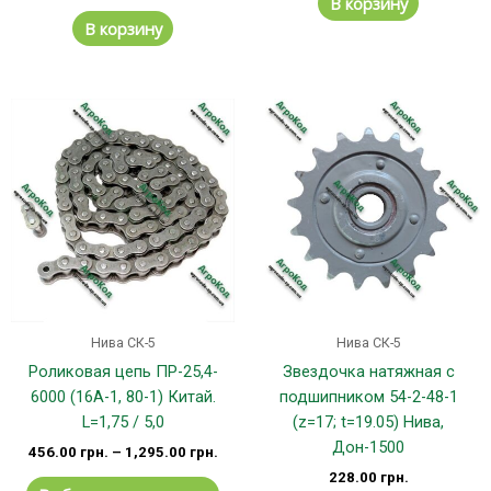
В корзину
В корзину
Этот
товар
имеет
несколько
вариаций.
Опции
можно
выбрать
на
странице
Нива СК-5
Нива СК-5
товара.
Роликовая цепь ПР-25,4-
Звездочка натяжная с
6000 (16А-1, 80-1) Китай.
подшипником 54-2-48-1
L=1,75 / 5,0
(z=17; t=19.05) Нива,
Дон-1500
456.00
грн.
–
1,295.00
грн.
228.00
грн.