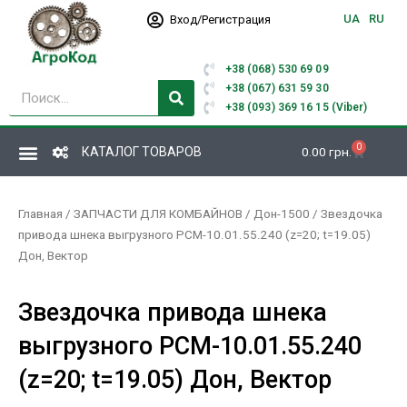
Перейти
UA
RU
Вход/Регистрация
к
содержимому
+38 (068) 530 69 09
Поиск
+38 (067) 631 59 30
+38 (093) 369 16 15 (Viber)
0
Корзина
КАТАЛОГ ТОВАРОВ
0.00
грн.
Главная
/
ЗАПЧАСТИ ДЛЯ КОМБАЙНОВ
/
Дон-1500
/ Звездочка
привода шнека выгрузного РСМ-10.01.55.240 (z=20; t=19.05)
Дон, Вектор
Звездочка привода шнека
выгрузного РСМ-10.01.55.240
(z=20; t=19.05) Дон, Вектор