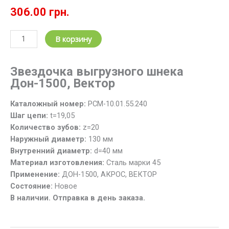
306.00
грн.
Количество
В корзину
товара
Звездочка
Звездочка
выгрузного
шнека
привода
Дон-1500, Вектор
шнека
выгрузного
Каталожный номер:
РСМ-10.01.55.240
РСМ-10.01.55.240
Шаг цепи:
t=19,05
(z=20;
Количество зубов:
z=20
t=19.05)
Наружный диаметр:
130 мм
Дон,
Внутренний диаметр:
d=40 мм
Вектор
Материал изготовления:
Сталь марки 45
Применение:
ДОН-1500, АКРОС, ВЕКТОР
Состояние:
Новое
В наличии. Отправка в день заказа.