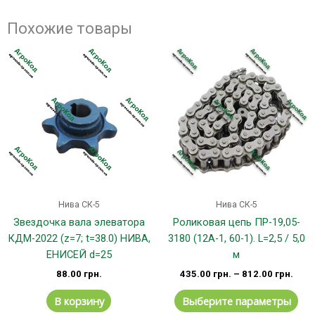
Похожие товары
Эт
тов
им
не
вар
Оп
мо
вы
на
стр
Нива СК-5
Нива СК-5
тов
Звездочка вала элеватора
Роликовая цепь ПР-19,05-
КДМ-2022 (z=7; t=38.0) НИВА,
3180 (12А-1, 60-1). L=2,5 / 5,0
ЕНИСЕЙ d=25
м
88.00
грн.
435.00
грн.
–
812.00
грн.
В корзину
Выберите параметры