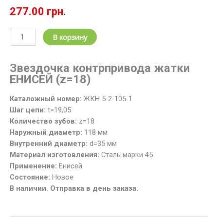
277.00
грн.
Количество
В корзину
товара
Звездочка
Звездочка контрпривода жатки
вала
ЕНИСЕЙ (z=18)
контрпривода
жатки
Каталожный номер:
ЖКН 5-2-105-1
ЖКН
Шаг цепи:
t=19,05
5-
Количество зубов:
z=18
2-
Наружный диаметр:
118 мм
105-
Внутренний диаметр:
d=35 мм
1
Материал изготовления:
Сталь марки 45
(z=18;
Применение:
Енисей
t=19.05)
Состояние:
Новое
ЕНИСЕЙ
В наличии. Отправка в день заказа.