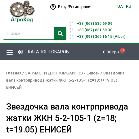
Перейти
UA
RU
Вход/Регистрация
к
содержимому
+38 (068) 530 69 09
Поиск
+38 (067) 631 59 30
+38 (093) 369 16 15 (Viber)
0
Корзина
КАТАЛОГ ТОВАРОВ
0.00
грн.
Главная
/
ЗАПЧАСТИ ДЛЯ КОМБАЙНОВ
/
Енисей
/ Звездочка
вала контрпривода жатки ЖКН 5-2-105-1 (z=18; t=19.05)
ЕНИСЕЙ
Звездочка вала контрпривода
жатки ЖКН 5-2-105-1 (z=18;
t=19.05) ЕНИСЕЙ