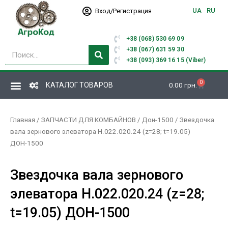
Перейти
UA
RU
Вход/Регистрация
к
содержимому
+38 (068) 530 69 09
Поиск
+38 (067) 631 59 30
+38 (093) 369 16 15 (Viber)
0
Корзина
КАТАЛОГ ТОВАРОВ
0.00
грн.
Главная
/
ЗАПЧАСТИ ДЛЯ КОМБАЙНОВ
/
Дон-1500
/ Звездочка
вала зернового элеватора Н.022.020.24 (z=28; t=19.05)
ДОН-1500
Звездочка вала зернового
элеватора Н.022.020.24 (z=28;
t=19.05) ДОН-1500