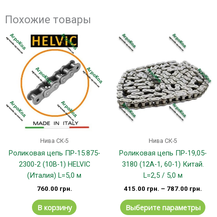
Похожие товары
Эт
тов
им
не
вар
Оп
мо
вы
на
стр
Нива СК-5
Нива СК-5
тов
Роликовая цепь ПР-15.875-
Роликовая цепь ПР-19,05-
2300-2 (10B-1) HELVIC
3180 (12А-1, 60-1) Китай.
(Италия) L=5,0 м
L=2,5 / 5,0 м
760.00
грн.
415.00
грн.
–
787.00
грн.
В корзину
Выберите параметры