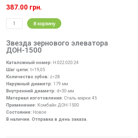
387.00
грн.
Количество
В корзину
товара
Звездочка
Звезда зернового элеватора
вала
ДОН-1500
зернового
элеватора
Каталожный номер:
Н.022.020.24
Н.022.020.24
Шаг цепи:
t=19,05
(z=28;
Количество зубов:
z=28
t=19.05)
Наружный диаметр:
179 мм
ДОН-1500
Внутренний диаметр:
d=30 мм
Материал изготовления:
Сталь марки 45
Применение:
Комбайн ДОН-1500
Состояние:
Новое
В наличии. Отправка в день заказа.