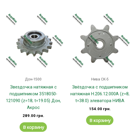
Дон-1500
Нива СК-5
Звездочка натяжная с
Звёздочка с подшипником
подшипником 3518050-
натяжная H.206.12.000А (z=8;
121090 (z=18; t=19.05) Дон,
t=38.0) элеватора НИВА
Акрос
154.00
грн.
289.00
грн.
В корзину
В корзину