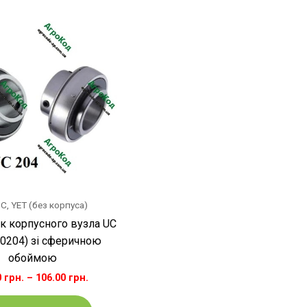
Цей
товар
має
кілька
варіантів.
Параметри
можна
вибрати
на
сторінці
товару
C, YET (без корпуса)
к корпусного вузла UC
80204) зі сферичною
обоймою
0
грн.
–
106.00
грн.