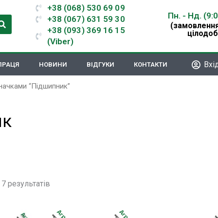
+38 (068) 530 69 09
Пн. - Нд. (9:
+38 (067) 631 59 30
(замовлення
+38 (093) 369 16 15
цілодоб
(Viber)
Вхі
ПРАЦЯ
НОВИНИ
ВІДГУКИ
КОНТАКТИ
значками “Підшипник”
ик
 7 результатів
Цей