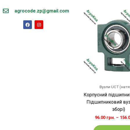
agrocode.zp@gmail.com
F
I
a
n
c
s
e
t
b
a
o
g
o
r
k
a
m
Вузли UCT (натя
Корпусний підшипник
Підшипниковий вуз
зборі)
96.00
грн.
–
156.