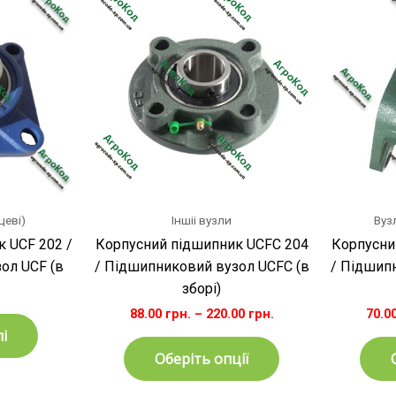
товар
має
кілька
варіантів.
Параметри
можна
вибрати
на
сторінці
товару
цеві)
Іншіі вузли
Вуз
 UCF 202 /
Корпусний підшипник UCFC 204
Корпусни
ол UCF (в
/ Підшипниковий вузол UCFC (в
/ Підшип
зборі)
88.00
грн.
–
220.00
грн.
70.0
і
Оберіть опції