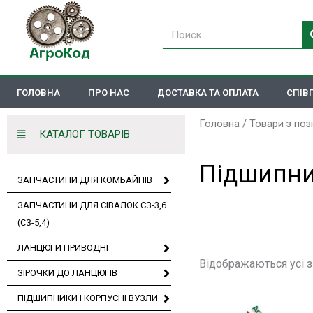
Перейти
до
Пошук
вмісту
ГОЛОВНА
ПРО НАС
ДОСТАВКА ТА ОПЛАТА
СПІВ
Головна
/ Товари з по
КАТАЛОГ ТОВАРІВ
Підшипн
ЗАПЧАСТИНИ ДЛЯ КОМБАЙНІВ
ЗАПЧАСТИНИ ДЛЯ СІВАЛОК СЗ-3,6
(СЗ-5,4)
ЛАНЦЮГИ ПРИВОДНІ
Відображаються усі з
ЗІРОЧКИ ДО ЛАНЦЮГІВ
ПІДШИПНИКИ І КОРПУСНІ ВУЗЛИ