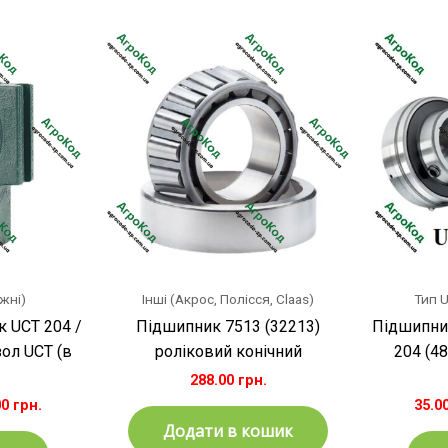
Цей
товар
має
кілька
варіантів.
Параметри
можна
вибрати
на
сторінці
товару
жні)
Інші (Акрос, Полісся, Claas)
Тип U
 UCT 204 /
Підшипник 7513 (32213)
Підшипни
ол UCT (в
роліковий конічний
204 (4
288.00
грн.
00
грн.
35.0
Додати в кошик