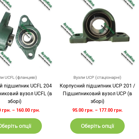
товар
товар
має
має
кілька
кільк
варіантів.
варіан
Параметри
Парам
можна
можн
вибрати
вибра
на
на
сторінці
сторін
товару
товар
ли UCFL (фланцеві)
Вузли UCP (стаціонарні)
й підшипник UCFL 204
Корпусний підшипник UCP 201 /
никовий вузол UCFL (в
Підшипниковий вузол UCP (в
зборі)
зборі)
0
грн.
–
160.00
грн.
95.00
грн.
–
177.00
грн.
Оберіть опції
Оберіть опції