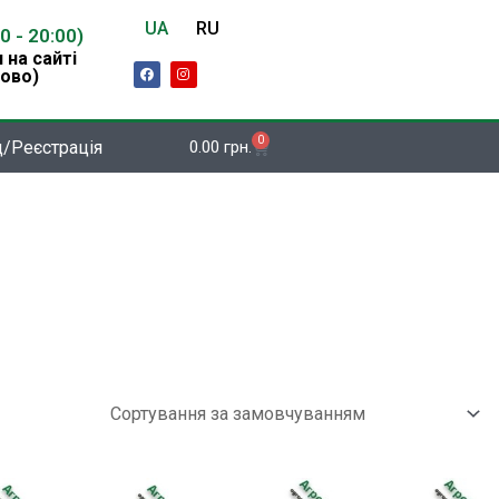
UA
RU
00 - 20:00)
 на сайті
F
I
ово)
a
n
c
s
e
t
b
a
o
g
0
Кошик
д/Реєстрація
0.00
грн.
o
r
k
a
m
Цей
Цей