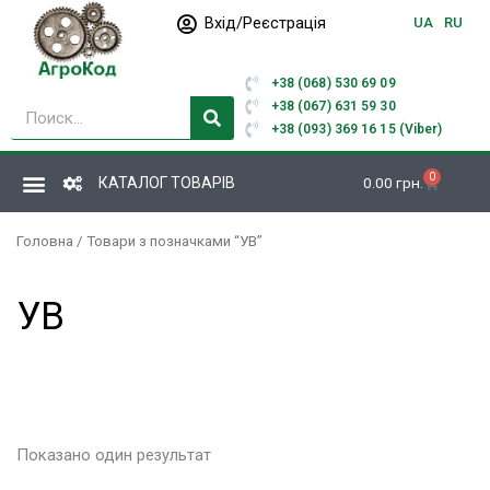
Перейти
Вхід/Реєстрація
UA
RU
до
вмісту
+38 (068) 530 69 09
Пошук
+38 (067) 631 59 30
+38 (093) 369 16 15 (Viber)
0
Кошик
КАТАЛОГ ТОВАРІВ
0.00
грн.
Головна
/ Товари з позначками “УВ”
УВ
Показано один результат