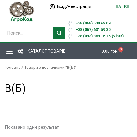
Перейти
Вхід/Реєстрація
UA
RU
до
вмісту
+38 (068) 530 69 09
Пошук
+38 (067) 631 59 30
+38 (093) 369 16 15 (Viber)
0
Кошик
КАТАЛОГ ТОВАРІВ
0.00
грн.
Головна
/ Товари з позначками “В(Б)”
В(Б)
Показано один результат