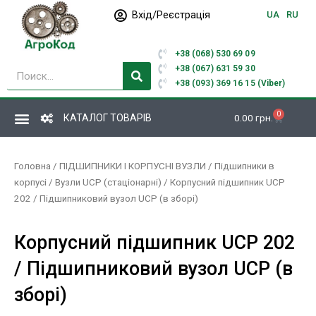
Перейти
Вхід/Реєстрація
UA
RU
до
вмісту
+38 (068) 530 69 09
Пошук
+38 (067) 631 59 30
+38 (093) 369 16 15 (Viber)
0
Кошик
КАТАЛОГ ТОВАРІВ
0.00
грн.
Головна
/
ПІДШИПНИКИ І КОРПУСНІ ВУЗЛИ
/
Підшипники в
корпусі
/
Вузли UCP (стаціонарні)
/ Корпусний підшипник UCP
202 / Підшипниковий вузол UCP (в зборі)
Корпусний підшипник UCP 202
/ Підшипниковий вузол UCP (в
зборі)