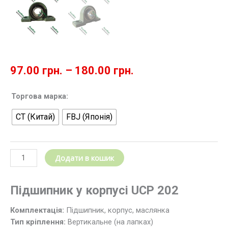
97.00
грн.
–
180.00
грн.
Корпусний
Торгова марка:
підшипник
CT (Китай)
FBJ (Японія)
UCP
202
/
Підшипниковий
Додати в кошик
вузол
UCP
(в
Підшипник у корпусі
UCP 202
зборі)
Комплектація:
Підшипник, корпус, маслянка
кількість
Тип кріплення:
Вертикальне (на лапках)