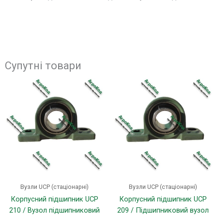
Супутні товари
Цей
Цей
товар
товар
має
має
кілька
кілька
варіантів.
варіанті
Параметри
Параме
можна
можна
вибрати
вибрати
на
на
сторінці
сторінці
Вузли UCP (стаціонарні)
Вузли UCP (стаціонарні)
товару
товару
Корпусний підшипник UCP
Корпусний підшипник UCP
210 / Вузол підшипниковий
209 / Підшипниковий вузол