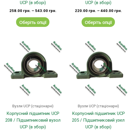
UCP (в зборі)
UCP (в зборі)
258.00
грн.
–
543.00
грн.
220.00
грн.
–
440.00
грн.
Оберіть опції
Оберіть опції
Цей
Цей
товар
товар
має
має
кілька
кілька
варіантів.
варіанті
Параметри
Параме
можна
можна
вибрати
вибрати
на
на
сторінці
сторінці
Вузли UCP (стаціонарні)
Вузли UCP (стаціонарні)
товару
товару
Корпусний підшипник UCP
Корпусний підшипник UCP
208 / Підшипниковий вузол
205 / Підшипниковий узел
UCP (в зборі)
UCP (в зборі)