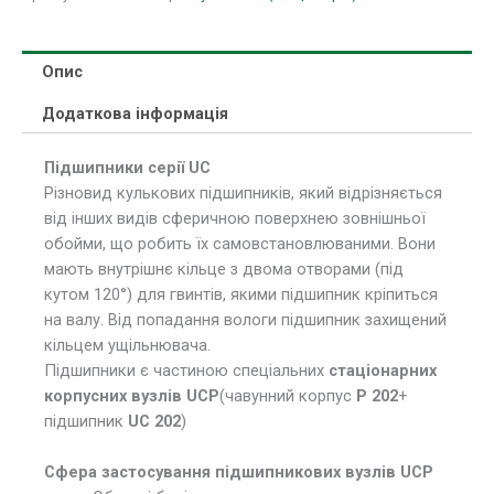
Опис
Додаткова інформація
Підшипники серії UC
Різновид кулькових підшипників, який відрізняється
від інших видів сферичною поверхнею зовнішньої
обойми, що робить їх самовстановлюваними.
Вони
мають внутрішнє кільце з двома отворами (під
кутом 120°) для гвинтів, якими підшипник кріпиться
на валу. Від попадання вологи підшипник захищений
кільцем ущільнювача.
Підшипники є частиною спеціальних
стаціонарних
корпусних вузлів UCP
(чавунний корпус
P 202
+
підшипник
UC 202
)
Сфера застосування підшипникових вузлів UCP