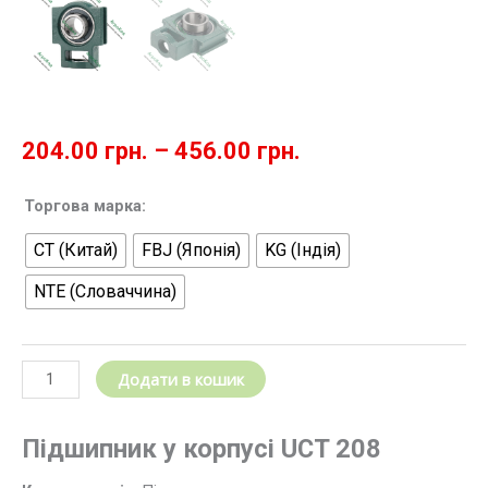
204.00
грн.
–
456.00
грн.
Корпусний
Торгова марка:
підшипник
CT (Китай)
FBJ (Японія)
KG (Індія)
UCT
208
NTE (Словаччина)
/
Підшипниковий
вузол
UCT
Додати в кошик
(у
зборі)
Підшипник у корпусі UCT 208
кількість