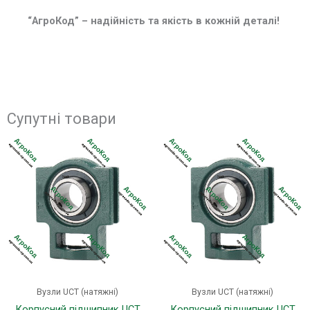
“АгроКод” – надійність та якість в кожній деталі!
Супутні товари
Цей
Цей
товар
товар
має
має
кілька
кілька
варіантів.
варіанті
Параметри
Параме
можна
можна
вибрати
вибрати
на
на
сторінці
сторінці
Вузли UCT (натяжні)
Вузли UCT (натяжні)
товару
товару
Корпусний підшипник UCT
Корпусний підшипник UCT