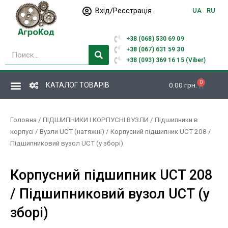
Перейти
Вхід/Реєстрація
UA
RU
до
вмісту
+38 (068) 530 69 09
Пошук
+38 (067) 631 59 30
+38 (093) 369 16 15 (Viber)
0
Кошик
КАТАЛОГ ТОВАРІВ
0.00
грн.
Головна
/
ПІДШИПНИКИ І КОРПУСНІ ВУЗЛИ
/
Підшипники в
корпусі
/
Вузли UCT (натяжні)
/ Корпусний підшипник UCT 208 /
Підшипниковий вузол UCT (у зборі)
Корпусний підшипник UCT 208
/ Підшипниковий вузол UCT (у
зборі)