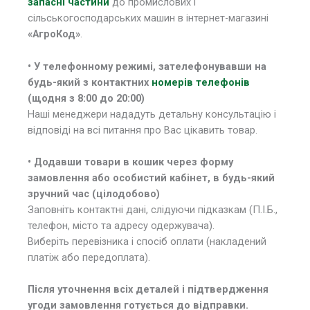
запасні частини
до промислових і
сільськогосподарських машин в інтернет-магазині
«АгроКод»
.
• У телефонному режимі, зателефонувавши на
будь-який з контактних
номерів телефонів
(щодня з 8:00 до 20:00)
Наші менеджери нададуть детальну консультацію і
відповіді на всі питання про Вас цікавить товар.
• Додавши товари в кошик через форму
замовлення або особистий кабінет, в будь-який
зручний час (цілодобово)
Заповніть контактні дані, слідуючи підказкам (П.І.Б.,
телефон, місто та адресу одержувача).
Виберіть перевізника і спосіб оплати (накладений
платіж або передоплата).
Після уточнення всіх деталей і підтвердження
угоди замовлення готується до відправки.