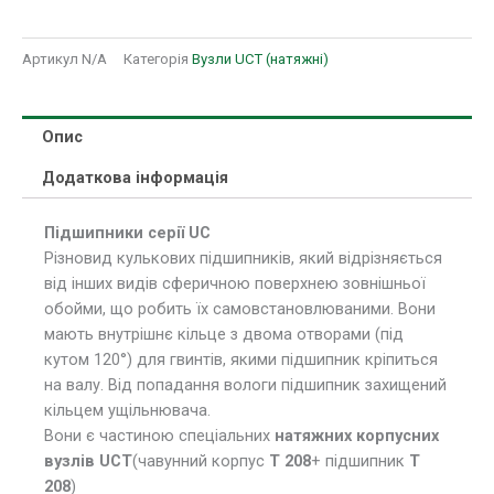
Артикул
N/A
Категорія
Вузли UCT (натяжні)
Опис
Додаткова інформація
Підшипники серії UC
Різновид кулькових підшипників, який відрізняється
від інших видів сферичною поверхнею зовнішньої
обойми, що робить їх самовстановлюваними. Вони
мають внутрішнє кільце з двома отворами (під
кутом 120°) для гвинтів, якими підшипник кріпиться
на валу. Від попадання вологи підшипник захищений
кільцем ущільнювача.
Вони є частиною спеціальних
натяжних корпусних
вузлів UCT
(чавунний корпус
T 208
+ підшипник
T
208
)