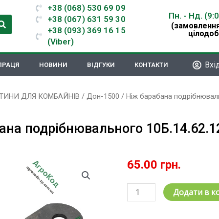
+38 (068) 530 69 09
Пн. - Нд. (9:
+38 (067) 631 59 30
(замовлення
+38 (093) 369 16 15
цілодоб
(Viber)
Вхі
ПРАЦЯ
НОВИНИ
ВІДГУКИ
КОНТАКТИ
ТИНИ ДЛЯ КОМБАЙНІВ
/
Дон-1500
/ Ніж барабана подрібнювал
ана подрібнювального 10Б.14.62.
65.00
грн.
Ніж
Додати в к
барабана
подрібнювального