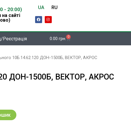
UA
RU
00 - 20:00)
 на сайті
F
I
ово)
a
n
c
s
e
t
b
a
o
g
0
Кошик
д/Реєстрація
0.00
грн.
o
r
k
a
m
ьного 10Б.14.62.120 ДОН-1500Б, ВЕКТОР, АКРОС
120 ДОН-1500Б, ВЕКТОР, АКРОС
ошик