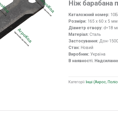
Ніж барабана 
10Б.14.62.120
ДОН-1500Б,
Каталожний номер:
10Б
ВЕКТОР,
Розміри:
165 х 60 х 5 мм
АКРОС
Діаметр отвору:
d=18 
кількість
Матеріал:
Сталь
Застосування:
Дон-1500
Стан:
Новий
Виробник:
Україна
В наявності. Надсиланн
Категорії
Інші (Акрос, Поліс