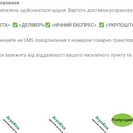
овлення
мовлень здійснюється щодня. Вартість доставки розраховує
ШТА»
«ДЕЛІВЕРІ»
«НІЧНИЙ ЕКСПРЕС»
«УКРПОШТ
чекайте на SMS повідомлення з номером товарно-транспорт
и залежить від віддаленості вашого населеного пункту та о
Оригінальна
Поточн
Розпродаж
ціна:
ціна:
1,170.00 грн..
1,115.00