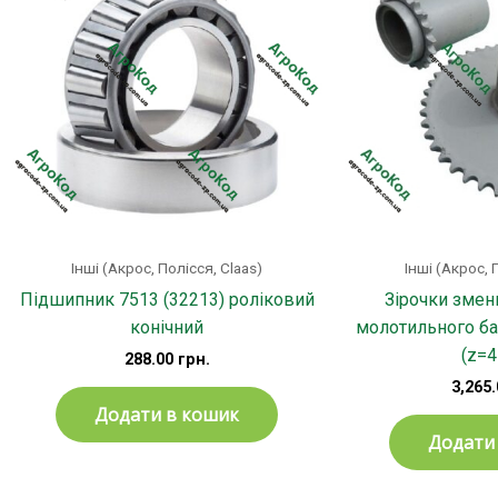
Інші (Акрос, Полісся, Claas)
Інші (Акрос, 
Підшипник 7513 (32213) роліковий
Зірочки змен
конічний
молотильного б
(z=4
288.00
грн.
3,265
Додати в кошик
Додати