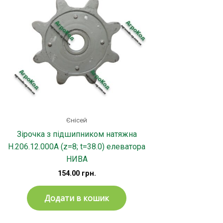
Єнісей
Зірочка з підшипником натяжна
H.206.12.000А (z=8; t=38.0) елеватора
НИВА
154.00
грн.
Додати в кошик