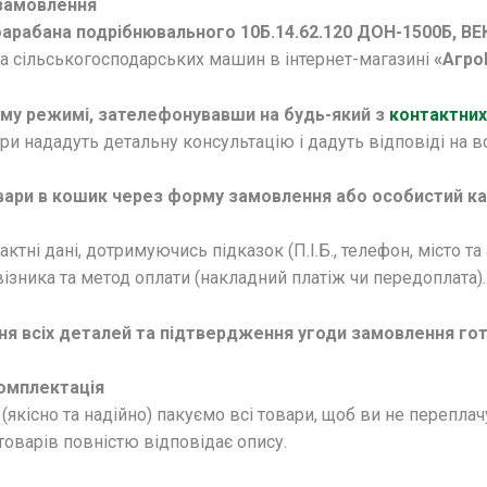
замовлення
барабана подрібнювального 10Б.14.62.120 ДОН-1500Б, В
а сільськогосподарських машин в інтернет-магазині
«Агро
му режимі, зателефонувавши на будь-який з
контактних
 нададуть детальну консультацію і дадуть відповіді на всі
ари в кошик через форму замовлення або особистий кабі
актні дані, дотримуючись підказок (П.І.Б., телефон, місто т
ізника та метод оплати (накладний платіж чи передоплата).
ня всіх деталей та підтвердження угоди замовлення гот
комплектація
(якісно та надійно) пакуємо всі товари, щоб ви не переплач
оварів повністю відповідає опису.