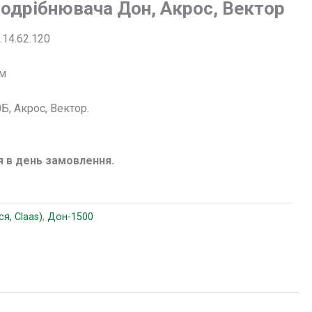
подрібнювача Дон, Акрос, Вектор
.14.62.120
мм
Б, Акрос, Вектор.
я в день замовлення.
ся, Claas)
,
Дон-1500