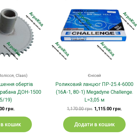
Полісся, Claas)
Єнісей
шення обертів
Роликовий ланцюг ПР-25.4-6000
арабана ДОН-1500
(16А-1, 80-1) Megadyne Challenge.
5/19)
L=3,05 м
.00
грн.
1,170.00
грн.
1,115.00
грн.
 в кошик
Додати в кошик