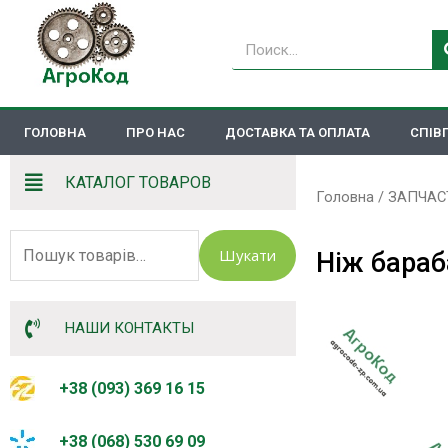
Перейти
до
Пошук
вмісту
ГОЛОВНА
ПРО НАС
ДОСТАВКА ТА ОПЛАТА
СПІВ
КАТАЛОГ ТОВАРОВ
Головна
/
ЗАПЧАС
Шукати:
Шукати
Ніж бараб
НАШИ КОНТАКТЫ
+38 (093) 369 16 15
+38 (068) 530 69 09