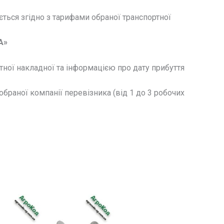
ться згідно з тарифами обраної транспортної
А»
ної накладної та інформацією про дату прибуття
браної компанії перевізника (від 1 до 3 робочих
а
!
 грн..