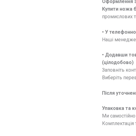
Оформлення 
Купити ножа 
промислових т
• У
телефонно
Наші менеджери
• Додавши тов
(цілодобово)
Заповніть конт
Виберіть перев
Після уточнен
Упаковка та 
Ми самостійно 
Комплектація т