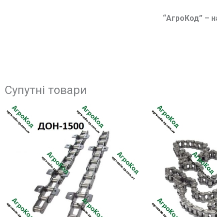
“АгроКод” – на
Супутні товари