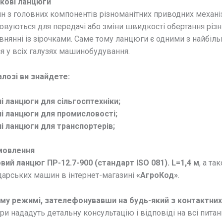
кові ланцюги
н з головних компонентів різноманітних приводних механі
вуються для передачі або зміни швидкості обертання різни
івнянні із зірочками. Саме тому ланцюги є одними з найбі
я у всіх галузях машинобудування.
лозі ви знайдете:
і ланцюги для сільгосптехніки;
і ланцюги для промисловості;
і ланцюги для транспортерів;
мовлення
вий ланцюг ПР-12.7-900 (стандарт ISO 081). L=1,4 м
, а та
дарських машин в інтернет-магазині
«АгроКод»
.
ому режимі, зателефонувавши на будь-який з контактни
 нададуть детальну консультацію і відповіді на всі питанн