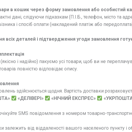
ари в кошик через форму замовлення або особистий кабі
актні дані, слідуючи підказкам (П.І.Б., телефон, місто та ад
ізника і спосіб оплати (накладений платіж або передоплата)
ня всіх деталей і підтвердження угоди замовлення готу
мплектація
(якісно і надійно) пакуємо усі товари, щоб ви не переплачу
оварів повністю відповідає опису.
овлення
влень здійснюється щодня. Вартість доставки розраховуєть
ШТА»
«ДЕЛІВЕРІ»
«НІЧНИЙ ЕКСПРЕС»
«УКРПОШТА
очікуйте SMS повідомлення з номером товарно-транспортно
и залежить від віддаленості вашого населеного пункту і обр