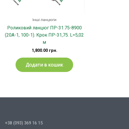
і
Інші ланцюги
Роликовий ланцюг ПР-31.75-8900
(20A-1, 100-1). Крок ПР-31,75. L=5,02
м
1,800.00
грн.
Додати в кошик
+38 (093) 369 16 15