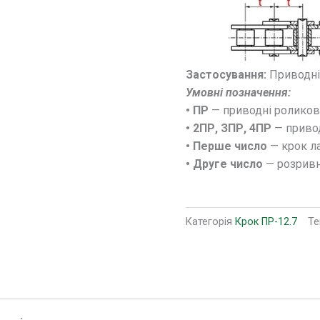
Застосування:
Приводні 
Умовні позначення:
• ПР
— приводні роликов
• 2ПР, ЗПР, 4ПР
— привод
• Перше число
— крок л
• Друге число
— розривне
Категорія
Крок ПР-12.7
Те