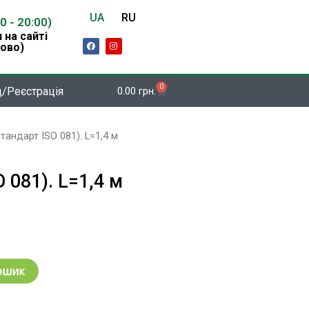
UA
RU
00 - 20:00)
 на сайті
F
I
ово)
a
n
c
s
e
t
b
a
o
g
0
Кошик
д/Реєстрація
0.00
грн.
o
r
k
a
m
андарт ISO 081). L=1,4 м
 081). L=1,4 м
ошик