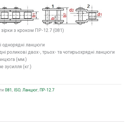
зірки з кроком ПР-12.7 (081)
і однорядні ланцюги
ні роликові двох-, трьох- та чотирьохрядні ланцюги
анцюга (мм.)
 зусилля (кг.)
ги
081
,
ISO
,
Ланцюг
,
ПР-12.7