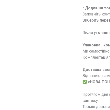
• Додавши тов
Заповніть конт
Виберіть перев
Після уточнен
Упаковка і ко
Ми самостійно 
Комплектація т
Доставка зам
Відправка замо
«НОВА ПО
Протягом дня 
вантажу.
Термін доставк