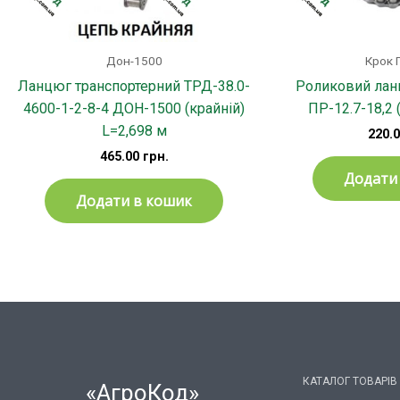
Дон-1500
Крок 
Ланцюг транспортерний ТРД-38.0-
Роликовий лан
4600-1-2-8-4 ДОН-1500 (крайній)
ПР-12.7-18,2 
L=2,698 м
220.
465.00
грн.
Додати
Додати в кошик
КАТАЛОГ ТОВАРІВ
«АгроКод»