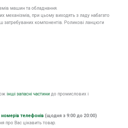
змів машин та обладнання.
х механізмів, при цьому виходять з ладу набагато
льш затребуваних компонентів. Роликові ланцюги
кож
інші запасні частини
до промислових і
х
номерів телефонів
(щодня з 9:00 до 20:00)
я про Вас цікавить товар.