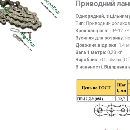
Приводний ла
900
(стандарт
Однорядний, з цільним 
ISO
Тип:
Приводний роликов
081).
Крок ланцюга:
ПР-12.7-9
L=1,4
Зусилля для розриву:
не
м
Довжина відрізка:
1,4 м
кількість
Вага 1 метра:
0,28 кг
Виробник:
«CT chain» (СТ
В наявності. Відправка