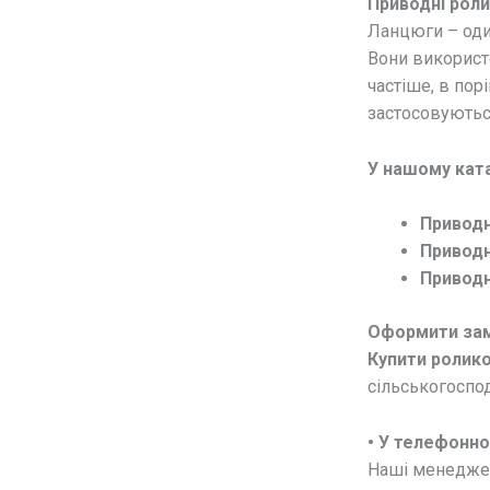
Приводні роли
Ланцюги – оди
Вони використо
частіше, в пор
застосовуютьс
У нашому ката
Приводн
Приводн
Приводн
Оформити за
Купити ролико
сільськогоспо
• У телефонн
Наші менеджери