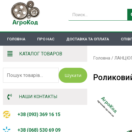
Перейти
до
Пошук
вмісту
ГОЛОВНА
ПРО НАС
ДОСТАВКА ТА ОПЛАТА
СПІВ
КАТАЛОГ ТОВАРОВ
Головна
/
ЛАНЦЮГ
Шукати:
Шукати
Роликовий
НАШИ КОНТАКТЫ
+38 (093) 369 16 15
+38 (068) 530 69 09