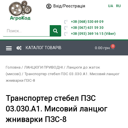
Перейти
Вхід/Реєстрація
UA
RU
до
вмісту
+38 (068) 530 69 09
Пошук
+38 (067) 631 59 30
+38 (093) 369 16 15 (Viber)
0
Кошик
КАТАЛОГ ТОВАРІВ
0.00
грн.
Головна
/
ЛАНЦЮГИ ПРИВОДНІ
/
Ланцюги до жаток
(мисові)
/ Транспортер стебел ПЗС 03.030.А1. Мисовий ланцюг
жниварки ПЗС-8
Транспортер стебел ПЗС
03.030.А1. Мисовий ланцюг
жниварки ПЗС-8