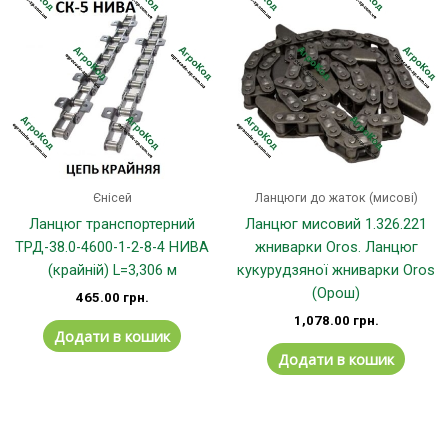
Єнісей
Ланцюги до жаток (мисові)
Ланцюг транспортерний
Ланцюг мисовий 1.326.221
ТРД-38.0-4600-1-2-8-4 НИВА
жниварки Oros. Ланцюг
(крайній) L=3,306 м
кукурудзяної жниварки Oros
(Орош)
465.00
грн.
1,078.00
грн.
Додати в кошик
Додати в кошик