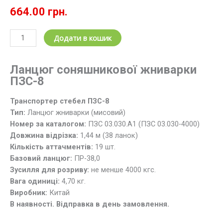
664.00
грн.
Транспортер
Додати в кошик
стебел
ПЗС
Ланцюг соняшникової жниварки
03.030.А1.
ПЗС-8
Мисовий
ланцюг
Транспортер стебел ПЗС-8
жниварки
Тип:
Ланцюг жниварки (мисовий)
ПЗС-8
Номер за каталогом:
ПЗС 03.030.А1 (ПЗС 03.030-4000)
кількість
Довжина відрізка:
1,44 м (38 ланок)
Кількість аттачментів:
19 шт.
Базовий ланцюг:
ПР-38,0
Зусилля для розриву:
не менше 4000 кгс.
Вага одиниці:
4,70 кг.
Виробник:
Китай
В наявності. Відправка в день замовлення.