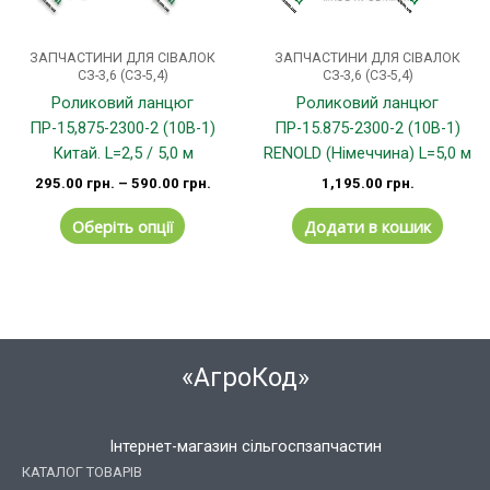
вибрати
на
сторінці
ЗАПЧАСТИНИ ДЛЯ СІВАЛОК
ЗАПЧАСТИНИ ДЛЯ СІВАЛОК
товару
СЗ-3,6 (СЗ-5,4)
СЗ-3,6 (СЗ-5,4)
Роликовий ланцюг
Роликовий ланцюг
ПР-15,875-2300-2 (10B-1)
ПР-15.875-2300-2 (10B-1)
Китай. L=2,5 / 5,0 м
RENOLD (Німеччина) L=5,0 м
295.00
грн.
–
590.00
грн.
1,195.00
грн.
Оберіть опції
Додати в кошик
«АгроКод»
Інтернет-магазин сільгоспзапчастин
КАТАЛОГ ТОВАРІВ