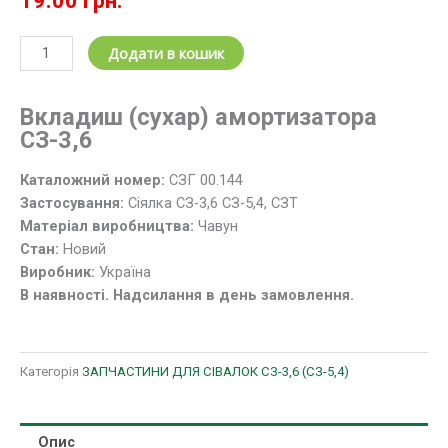
19.00
грн.
Вкладиш
Додати в кошик
СЗГ
00.144
Вкладиш (сухар) амортизатора
штанги
СЗ-3,6
амортизатора
сошника
Каталожний номер:
СЗГ 00.144
СЗ-3,6
Застосування:
Сіялка СЗ-3,6 СЗ-5,4, СЗТ
(сухар)
Матеріал виробництва:
Чавун
кількість
Стан:
Новий
Виробник:
Україна
В наявності. Надсилання в день замовлення.
Категорія
ЗАПЧАСТИНИ ДЛЯ СІВАЛОК СЗ-3,6 (СЗ-5,4)
Опис