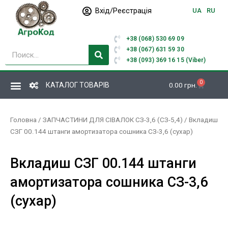
Перейти
Вхід/Реєстрація
UA
RU
до
вмісту
+38 (068) 530 69 09
Пошук
+38 (067) 631 59 30
+38 (093) 369 16 15 (Viber)
0
Кошик
КАТАЛОГ ТОВАРІВ
0.00
грн.
Головна
/
ЗАПЧАСТИНИ ДЛЯ СІВАЛОК СЗ-3,6 (СЗ-5,4)
/ Вкладиш
СЗГ 00.144 штанги амортизатора сошника СЗ-3,6 (сухар)
Вкладиш СЗГ 00.144 штанги
амортизатора сошника СЗ-3,6
(сухар)