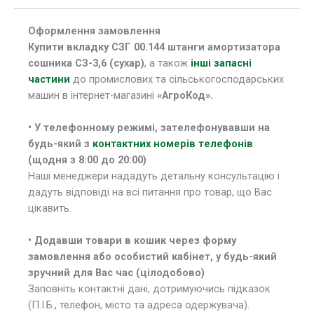
Оформлення замовлення
Купити вкладку СЗГ 00.144 штанги амортизатора
сошника СЗ-3,6 (сухар)
, а також
інші запасні
частини
до промислових та сільськогосподарських
машин в інтернет-магазині
«АгроКод».
• У
телефонному режимі, зателефонувавши на
будь-який з
контактних номерів телефонів
(щодня з 8:00 до 20:00)
Наші менеджери нададуть детальну консультацію і
дадуть відповіді на всі питання про товар, що Вас
цікавить.
• Додавши товари в кошик через форму
замовлення або особистий кабінет, у будь-який
зручний для Вас час (цілодобово)
Заповніть контактні дані, дотримуючись підказок
(П.І.Б., телефон, місто та адреса одержувача).