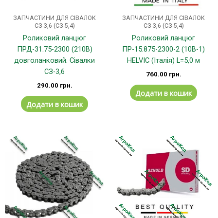
ЗАПЧАСТИНИ ДЛЯ СІВАЛОК
ЗАПЧАСТИНИ ДЛЯ СІВАЛОК
СЗ-3,6 (СЗ-5,4)
СЗ-3,6 (СЗ-5,4)
Роликовий ланцюг
Роликовий ланцюг
ПРД-31.75-2300 (210В)
ПР-15.875-2300-2 (10B-1)
довголанковий. Сівалки
HELVIC (Італія) L=5,0 м
СЗ-3,6
760.00
грн.
290.00
грн.
Додати в кошик
Додати в кошик
Цей
товар
має
кілька
варіантів.
Параметри
можна