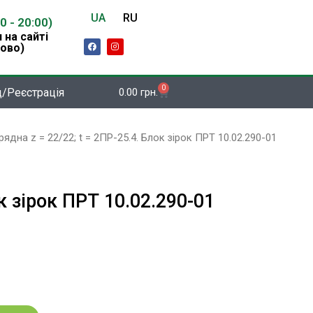
UA
RU
00 - 20:00)
 на сайті
F
I
ово)
a
n
c
s
e
t
b
a
o
g
0
Кошик
д/Реєстрація
0.00
грн.
o
r
k
a
m
ядна z = 22/22; t = 2ПР-25.4. Блок зірок ПРТ 10.02.290-01
к зірок ПРТ 10.02.290-01