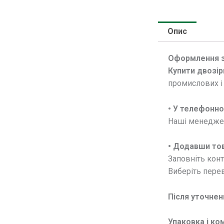
Опис
Оформлення 
Купити двозірк
промислових і
• У телефонн
Наші менеджери
• Додавши тов
Заповніть конт
Виберіть перев
Після уточнен
Упаковка і ко