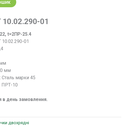
ошик
 10.02.290-01
22, t=2ПР-25.4
 10.02.290-01
,4
 мм
40 мм
:
Сталь марки 45
 ПРТ-10
я в день замовлення.
очки двохрядні