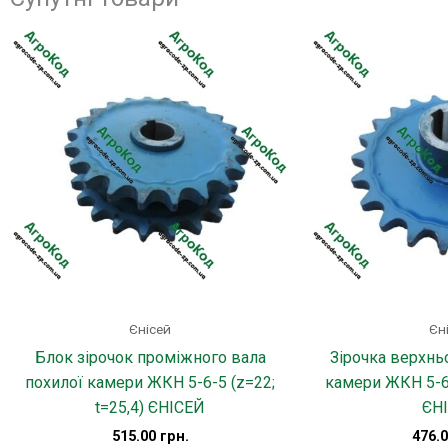
Єнісей
Єн
Блок зірочок проміжного вала
Зірочка верхнь
похилої камери ЖКН 5-6-5 (z=22;
камери ЖКН 5-6-
t=25,4) ЄНІСЕЙ
ЄН
515.00
грн.
476.