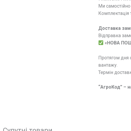
Ми самостійно 
Комплектація т
Доставка зам
Відправка замо
«НОВА ПО
Протягом дня 
вантажу.
Термін доставк
“АгроКод” – на
Супутні товари