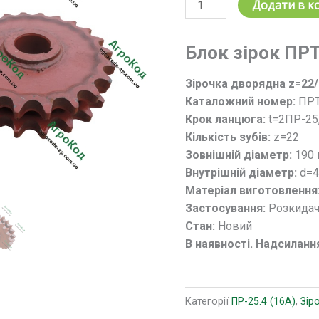
Зірочка
Додати в к
дворядна
z
Блок зірок ПРТ
=
22/22;
Зірочка дворядна z=22/
t
Каталожний номер:
ПРТ
=
Крок ланцюга:
t=2ПР-25
2ПР-25.4.
Кількість зубів:
z=22
Блок
Зовнішній діаметр:
190
зірок
Внутрішній діаметр:
d=
ПРТ
Матеріал виготовлення
10.02.290-
Застосування:
Розкидач
01
Стан:
Новий
(z=22/22)
В наявності. Надсиланн
кількість
Категорії
ПР-25.4 (16A)
,
Зір