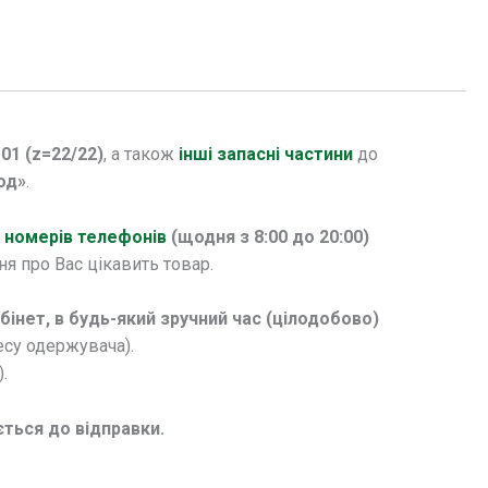
-01 (z=22/22)
, а також
інші запасні частини
до
од»
.
х
номерів телефонів
(щодня з 8:00 до 20:00)
я про Вас цікавить товар.
нет, в будь-який зручний час (цілодобово)
ресу одержувача).
.
ється до відправки.