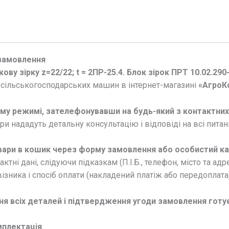
замовлення
ову зірку z=22/22; t = 2ПР-25.4. Блок зірок ПРТ 10.02.290
 сільськогосподарських машин в інтернет-магазині
«АгроК
ому режимі, зателефонувавши на будь-який з контактни
 нададуть детальну консультацію і відповіді на всі питанн
ари в кошик через форму замовлення або особистий кабі
актні дані, слідуючи підказкам (П.І.Б., телефон, місто та ад
ізника і спосіб оплати (накладений платіж або передоплата)
ня всіх деталей і підтвердження угоди замовлення готу
мплектація