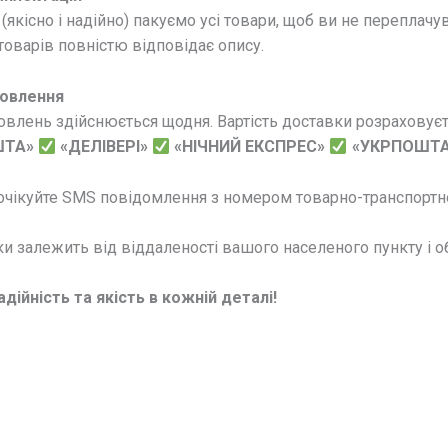
(якісно і надійно) пакуємо усі товари, щоб ви не переплачу
оварів повністю відповідає опису.
овлення
влень здійснюється щодня. Вартість доставки розраховуєть
ШТА»
«ДЕЛІВЕРІ»
«НІЧНИЙ ЕКСПРЕС»
«УКРПОШТА
очікуйте SMS повідомлення з номером товарно-транспортно
и залежить від віддаленості вашого населеного пункту і обр
дійність та якість в кожній деталі!