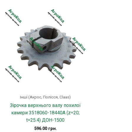
Інші (Акрос, Полісся, Claas)
Зірочка верхнього валу похилої
камери 3518060-18440А (z=20;
t=25.4) ДОН-1500
596.00
грн.