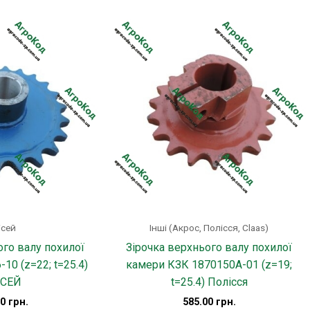
ісей
Інші (Акрос, Полісся, Claas)
ого валу похилої
Зірочка верхнього валу похилої
10 (z=22; t=25.4)
камери КЗК 1870150А-01 (z=19;
ІСЕЙ
t=25.4) Полісся
00
грн.
585.00
грн.