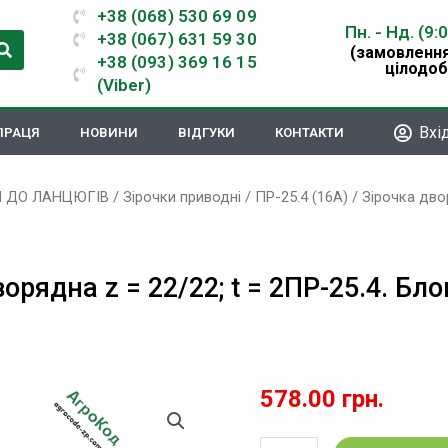
+38 (068) 530 69 09
Пн. - Нд. (9:
+38 (067) 631 59 30
(замовлення
+38 (093) 369 16 15
цілодоб
(Viber)
Вхі
ПРАЦЯ
НОВИНИ
ВІДГУКИ
КОНТАКТИ
И ДО ЛАНЦЮГІВ
/
Зірочки приводні
/
ПР-25.4 (16A)
/ Зірочка двор
орядна z = 22/22; t = 2ПР-25.4. Бло
578.00
грн.