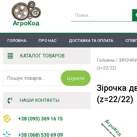
Перейти
до
Пошук
вмісту
ГОЛОВНА
ПРО НАС
ДОСТАВКА ТА ОПЛАТА
СПІВ
КАТАЛОГ ТОВАРОВ
Головна
/
ЗІРОЧК
(z=22/22)
Шукати:
Шукати
Зірочка дв
(z=22/22)
НАШИ КОНТАКТЫ
+38 (093) 369 16 15
+38 (068) 530 69 09