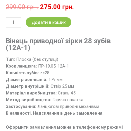
Оригінальна
Поточна
299.00
грн.
275.00
грн.
ціна:
ціна:
299.00 грн..
275.00 грн..
Зірочка
Додати в кошик
ланцюгова
z
Вінець приводної зірки 28 зубів
=
(12А-1)
28;
t=19.05
Тип:
Плоска (без ступиці)
/
Крок ланцюга:
ПР-19.05, 12А-1
Вінець
Кількість зубів:
z=28
зірки
Діаметр зовнішній:
179 мм
28
Діаметр внутрішній:
Отвір 25 мм
зубів,
Матеріал виробництва:
Cталь 45
крок
Метод виробництва:
Гаряча накатка
19.05
Застосування:
Ланцюгові приводні механізми
(12А-1)
В наявності. Надсилання в день замовлення.
кількість
Оформити замовлення можна в телефонному режимі