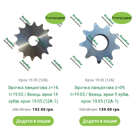
Оригінальна
Поточна
Оригінальна
Поточ
Розпродаж!
Розпродаж!
ціна:
ціна:
ціна:
ціна:
202.00 грн..
192.00 грн..
153.00 грн..
139.00
Крок 19.05 (12А)
Крок 19.05 (12А)
Зірочка ланцюгова z=14;
Зірочка ланцюгова z=09;
t=19.05 / Вінець зірки 14
t=19.05 / Вінець зірки 9 зубів,
зубів, крок 19.05 (12А-1)
крок 19.05 (12А-1)
202.00
грн.
192.00
грн.
153.00
грн.
139.00
грн.
Додати в кошик
Додати в кошик