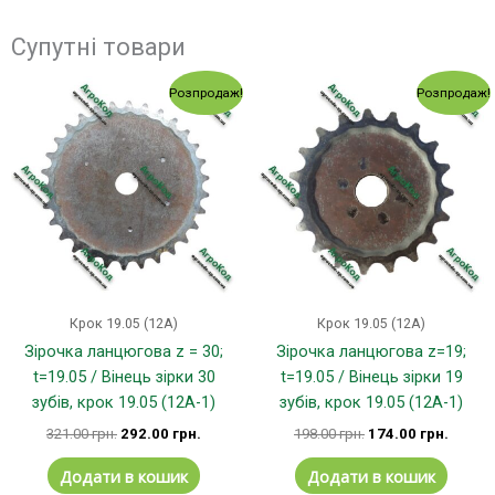
Супутні товари
Оригінальна
Поточна
Оригінальна
Поточ
Розпродаж!
Розпродаж!
ціна:
ціна:
ціна:
ціна:
321.00 грн..
292.00 грн..
198.00 грн..
174.00
Крок 19.05 (12А)
Крок 19.05 (12А)
Зірочка ланцюгова z = 30;
Зірочка ланцюгова z=19;
t=19.05 / Вінець зірки 30
t=19.05 / Вінець зірки 19
зубів, крок 19.05 (12А-1)
зубів, крок 19.05 (12А-1)
321.00
грн.
292.00
грн.
198.00
грн.
174.00
грн.
Додати в кошик
Додати в кошик