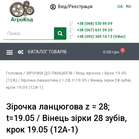
Перейти
Вхід/Реєстрація
UA
RU
до
вмісту
+38 (068) 530 69 09
Пошук
+38 (067) 631 59 30
+38 (093) 369 16 15 (Viber)
0
Кошик
КАТАЛОГ ТОВАРІВ
0.00
грн.
Головна
/
ЗІРОЧКИ ДО ЛАНЦЮГІВ
/
Вінці зірочок
/
Крок 19.05
(12А)
/ Зірочка ланцюгова z = 28; t=19.05 / Вінець зірки 28 зубів,
крок 19.05 (12А-1)
Зірочка ланцюгова z = 28;
t=19.05 / Вінець зірки 28 зубів,
крок 19.05 (12А-1)