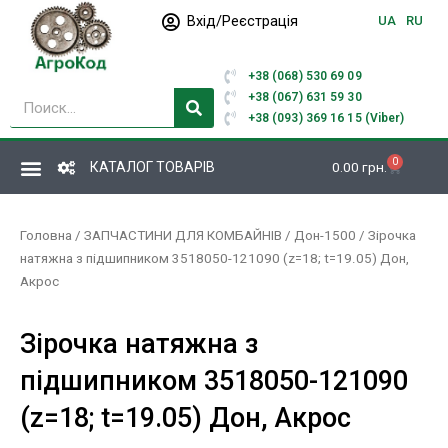
Перейти
Вхід/Реєстрація
UA
RU
до
вмісту
+38 (068) 530 69 09
Пошук
+38 (067) 631 59 30
+38 (093) 369 16 15 (Viber)
0
Кошик
КАТАЛОГ ТОВАРІВ
0.00
грн.
Головна
/
ЗАПЧАСТИНИ ДЛЯ КОМБАЙНІВ
/
Дон-1500
/ Зірочка
натяжна з підшипником 3518050-121090 (z=18; t=19.05) Дон,
Акрос
Зірочка натяжна з
підшипником 3518050-121090
(z=18; t=19.05) Дон, Акрос