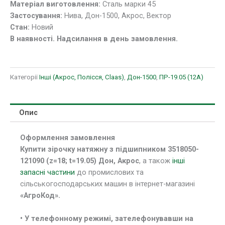
Матеріал виготовлення:
Сталь марки 45
Застосування:
Нива, Дон-1500, Акрос, Вектор
Стан:
Новий
В наявності. Надсилання в день замовлення.
Категорії
Інші (Акрос, Полісся, Claas)
,
Дон-1500
,
ПР-19.05 (12A)
Опис
Оформлення замовлення
Купити зірочку натяжну з підшипником 3518050-
121090 (z=18; t=19.05) Дон, Акрос
, а також
інші
запасні частини
до промислових та
сільськогосподарських машин в інтернет-магазині
«АгроКод».
• У
телефонному режимі, зателефонувавши на