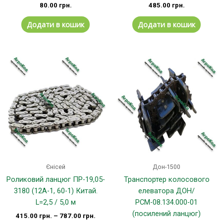
80.00
грн.
485.00
грн.
Додати в кошик
Додати в кошик
Цей
товар
має
кілька
варіантів.
Параметри
можна
вибрати
на
сторінці
Єнісей
Дон-1500
товару
Роликовий ланцюг ПР-19,05-
Транспортер колосового
3180 (12А-1, 60-1) Китай.
елеватора ДОН/
L=2,5 / 5,0 м
РСМ-08.134.000-01
(посилений ланцюг)
415.00
грн.
–
787.00
грн.