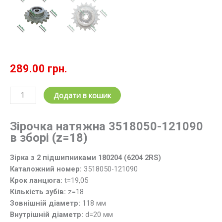
289.00
грн.
Зірочка
Додати в кошик
натяжна
з
Зірочка натяжна 3518050-121090
підшипником
в зборі (z=18)
3518050-
121090
Зірка з 2 підшипниками 180204 (6204 2RS)
(z=18;
Каталожний номер:
3518050-121090
t=19.05)
Крок ланцюга:
t=19,05
Дон,
Кількість зубів:
z=18
Акрос
Зовнішній діаметр:
118 мм
кількість
Внутрішній діаметр:
d=20 мм