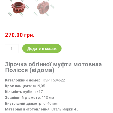
270.00
грн.
Зірочка
Додати в кошик
обгінної
муфти
Зірочка обгінної муфти мотовила
мотовила
Полісся
(відома)
ведена
КЗР
Каталожний номер:
КЗР 1504622
1504622
Крок ланцюга:
t=19,05
(z=17;
Кількість зубів:
z=17
t=19.05)
Зовнішній діаметр:
113 мм
Полісся
Внутрішній діаметр:
d=40 мм
кількість
Матеріал виготовлення:
Сталь марки 45