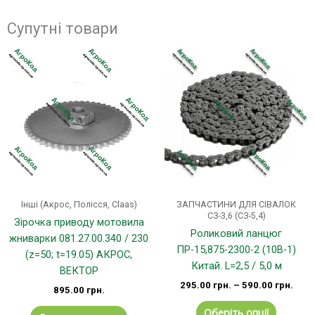
Супутні товари
Цей
товар
має
кілька
варіанті
Параме
можна
вибрати
на
сторінці
Інші (Акрос, Полісся, Claas)
ЗАПЧАСТИНИ ДЛЯ СІВАЛОК
товару
СЗ-3,6 (СЗ-5,4)
Зірочка приводу мотовила
Роликовий ланцюг
жниварки 081.27.00.340 / 230
ПР-15,875-2300-2 (10B-1)
(z=50; t=19.05) АКРОС,
Китай. L=2,5 / 5,0 м
ВЕКТОР
295.00
грн.
–
590.00
грн.
895.00
грн.
Оберіть опції