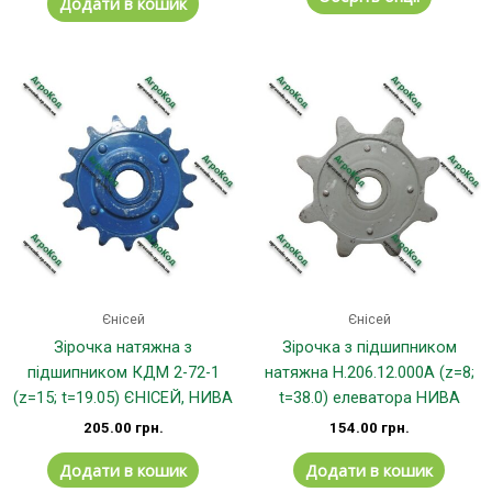
Додати в кошик
Єнісей
Єнісей
Зірочка натяжна з
Зірочка з підшипником
підшипником КДМ 2-72-1
натяжна H.206.12.000А (z=8;
(z=15; t=19.05) ЄНІСЕЙ, НИВА
t=38.0) елеватора НИВА
205.00
грн.
154.00
грн.
Додати в кошик
Додати в кошик