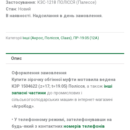
Застосування:
КЗС-1218 ПОЛІССЯ (Палессе)
Стан:
Новий
В наявності. Надсилання в день замовлення.
Категорії
Інші (Акрос, Полісся, Claas)
,
ПР-19.05 (12A)
Опис
Оформлення замовлення
Купити зірочку обгінної муфти мотовила ведена
КЗР 1504622 (z=17; t=19.05) Полісся
, а також
інші
запасні частини
до промислових і
сільськогосподарських машин в інтернет-магазині
«АгроКод»
.
• У телефонному режимі, зателефонувавши на
будь-який з контактних
номерів телефонів