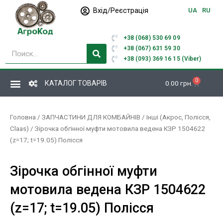
Перейти
Вхід/Реєстрація
UA
RU
до
вмісту
+38 (068) 530 69 09
Пошук
+38 (067) 631 59 30
+38 (093) 369 16 15 (Viber)
0
Кошик
КАТАЛОГ ТОВАРІВ
0.00
грн.
Головна
/
ЗАПЧАСТИНИ ДЛЯ КОМБАЙНІВ
/
Інші (Акрос, Полісся,
Claas)
/ Зірочка обгінної муфти мотовила ведена КЗР 1504622
(z=17; t=19.05) Полісся
Зірочка обгінної муфти
мотовила ведена КЗР 1504622
(z=17; t=19.05) Полісся