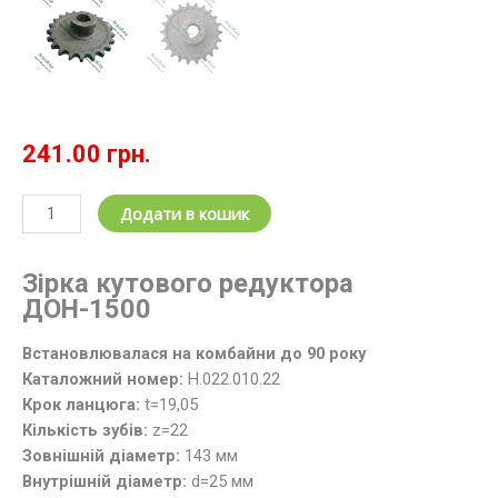
241.00
грн.
Зірочка
Додати в кошик
приводу
кутового
Зірка кутового редуктора
редуктора
ДОН-1500
Н.022.010.22
(z=22;
Встановлювалася на комбайни до 90 року
t=19.05)
Каталожний номер:
Н.022.010.22
ДОН-1500
Крок ланцюга:
t=19,05
кількість
Кількість зубів:
z=22
Зовнішній діаметр:
143 мм
Внутрішній діаметр:
d=25 мм