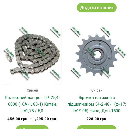
Додати в кошик
Цей
товар
має
кілька
варіантів.
Параметри
можна
вибрати
на
сторінці
Єнісей
Єнісей
товару
Роликовий ланцюг ПР-25,4-
Зірочка натяжна з
6000 (16А-1, 80-1) Китай.
підшипником 54-2-48-1 (z=17;
L=1,75 / 5,0
t=19.05) Нива, Дон-1500
456.00
грн.
–
1,295.00
грн.
228.00
грн.