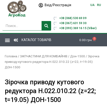
Перейти
Вхід/Реєстрація
UA
RU
до
вмісту
+38 (068) 530 69 09
Пошук
+38 (067) 631 59 30
+38 (093) 369 16 15 (Viber)
0
Кошик
КАТАЛОГ ТОВАРІВ
0.00
грн.
Головна
/
ЗАПЧАСТИНИ ДЛЯ КОМБАЙНІВ
/
Дон-1500
/ Зірочка
приводу кутового редуктора Н.022.010.22 (z=22; t=19.05)
ДОН-1500
Зірочка приводу кутового
редуктора Н.022.010.22 (z=22;
t=19.05) ДОН-1500