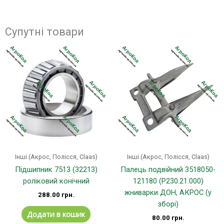
Супутні товари
Інші (Акрос, Полісся, Claas)
Інші (Акрос, Полісся, Claas)
Підшипник 7513 (32213)
Палець подвійний 3518050-
роліковий конічний
121180 (Р230.21.000)
жниварки ДОН, АКРОС (у
288.00
грн.
зборі)
Додати в кошик
80.00
грн.