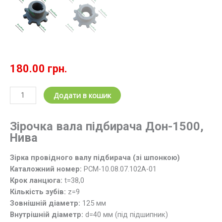
180.00
грн.
Зірочка
Додати в кошик
РСМ-10.08.07.102А-01
(z=9;
Зірочка вала підбирача Дон-1500,
t=38.0)
Нива
провідного
валу
Зірка провідного валу підбирача (зі шпонкою)
підбирача
Каталожний номер:
РСМ-10.08.07.102А-01
ДОН,
Крок ланцюга:
t=38,0
НИВА
Кількість зубів:
z=9
кількість
Зовнішній діаметр:
125 мм
Внутрішній діаметр:
d=40 мм (під підшипник)