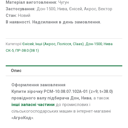
Матеріал виготовлення:
Чугун
Застосування:
Дон-1500, Нива, Єнісей, Акрос, Вектор
Стан:
Новий
В наявності. Надсилання в день замовлення.
Категорії
Єнісей
,
Інші (Акрос, Полісся, Claas)
,
Дон-1500
,
Нива
СК-5
,
ПР-38.0 (38.1)
Опис
Оформлення замовлення
Купити зірочку РСМ-10.08.07.102А-01 (z=9; t=38.0)
провідного валу підбирача Дон, Нива
, а також
інші запасні частини
до промислових і
сільськогосподарських машин в інтернет-магазині
«АгроКод»
.