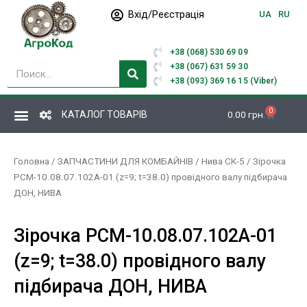
Перейти
Вхід/Реєстрація
UA
RU
до
вмісту
+38 (068) 530 69 09
Пошук
+38 (067) 631 59 30
+38 (093) 369 16 15 (Viber)
0
Кошик
КАТАЛОГ ТОВАРІВ
0.00
грн.
Головна
/
ЗАПЧАСТИНИ ДЛЯ КОМБАЙНІВ
/
Нива СК-5
/ Зірочка
РСМ-10.08.07.102А-01 (z=9; t=38.0) провідного валу підбирача
ДОН, НИВА
Зірочка РСМ-10.08.07.102А-01
(z=9; t=38.0) провідного валу
підбирача ДОН, НИВА