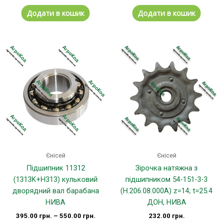
Додати в кошик
Додати в кошик
Цей
товар
має
кілька
варіантів.
Параметри
можна
вибрати
на
сторінці
Єнісей
Єнісей
товару
Підшипник 11312
Зірочка натяжна з
(1313K+H313) кульковий
підшипником 54-151-3-3
дворядний вал барабана
(Н.206.08.000А) z=14; t=25.4
НИВА
ДОН, НИВА
395.00
грн.
–
550.00
грн.
232.00
грн.