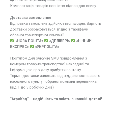
щоб ви не переплачували зайвого.
Комплектація товарів повністю відповідає опису.
Доставка замовлення
Відправка замовлень здійснюється щодня. Вартість
доставки розраховується згідно з тарифами
обраної транспортної компанії:
«НОВА ПОШТА»
«ДЕЛІВЕРІ»
«НІЧНИЙ
ЕКСПРЕС»
«УКРПОШТА»
Протягом дня очікуйте SMS повідомлення з
номером товарно-транспортної накладної та
інформацією про дату прибуття вантажу.
Термін доставки залежить від віддаленості вашого
населеного пункту і обраної компанії перевізника
(від 1 до 3 робочих днів).
“АгроКод” – надійність та якість в кожній деталі!