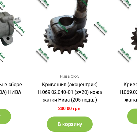
Нива СК-5
ы в сборе
Кривошип (эксцентрик)
Криво
60А) НИВА
Н.069.02.040-01 (z=20) ножа
Н.069.0
жатки Нива (205 подш.)
жатки
330.00
грн.
у
В корзину