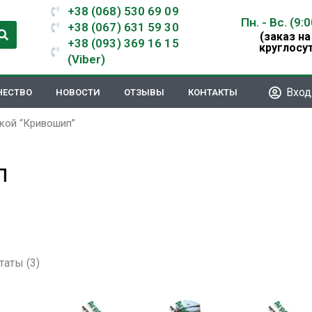
+38 (068) 530 69 09
Пн. - Вс. (9:
+38 (067) 631 59 30
(заказ на
+38 (093) 369 16 15
круглосу
(Viber)
Вход
ЧЕСТВО
НОВОСТИ
ОТЗЫВЫ
КОНТАКТЫ
ткой “Кривошип”
п
таты (3)