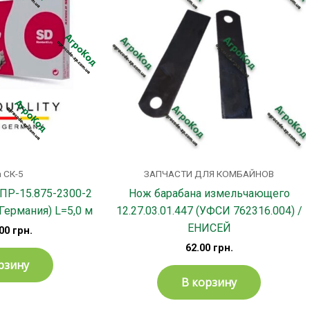
 СК-5
ЗАПЧАСТИ ДЛЯ КОМБАЙНОВ
ПР-15.875-2300-2
Нож барабана измельчающего
Германия) L=5,0 м
12.27.03.01.447 (УФСИ 762316.004) /
ЕНИСЕЙ
.00
грн.
62.00
грн.
рзину
В корзину