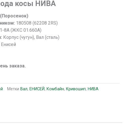
вода косы НИВА
 (Поросенок)
ником:
180508 (62208 2RS)
1-8А (ЖКС 01.660А)
я:
Корпус (чугун), Вал (сталь)
 Енисей
день заказа.
ей
Метки
Вал
,
ЕНИСЕЙ
,
Комбайн
,
Кривошип
,
НИВА