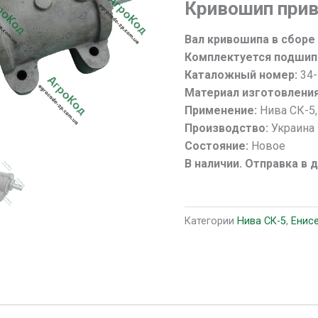
Кривошип при
кривошипа
косы
Вал кривошипа в сборе
в
Комплектуется подшип
сборе
Каталожный номер:
34-
34-
Материал изготовлени
1-
Применение:
Нива СК-5,
8А
Производство:
Украина
(ЖКС
Состояние:
Новое
01.660А)
В наличии. Отправка в 
НИВА
Категории
Нива СК-5
,
Енис