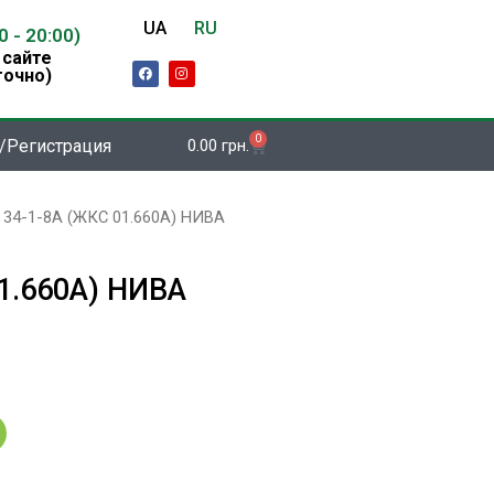
UA
RU
00 - 20:00)
 сайте
F
I
точно)
a
n
c
s
e
t
b
a
o
g
0
Корзина
/Регистрация
0.00
грн.
o
r
k
a
m
 34-1-8А (ЖКС 01.660А) НИВА
1.660А) НИВА