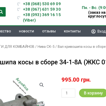
+38 (068) 530 69 09
Пн. - Вс. (9:
+38 (067) 631 59 30
(заказ на
+38 (093) 369 16 15
круглосу
(Viber)
Вход
ЧЕСТВО
НОВОСТИ
ОТЗЫВЫ
КОНТАКТЫ
ТИ ДЛЯ КОМБАЙНОВ
/
Нива СК-5
/ Вал кривошипа косы в сборе
шипа косы в сборе 34-1-8А (ЖКС 0
995.00
грн.
Количество
В корзину
товара
Вал