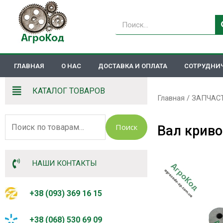
Перейти
к
Поиск
содержимому
ГЛАВНАЯ
О НАС
ДОСТАВКА И ОПЛАТА
СОТРУДНИ
КАТАЛОГ ТОВАРОВ
Главная
/
ЗАПЧАС
Искать:
Поиск
Вал криво
НАШИ КОНТАКТЫ
+38 (093) 369 16 15
+38 (068) 530 69 09