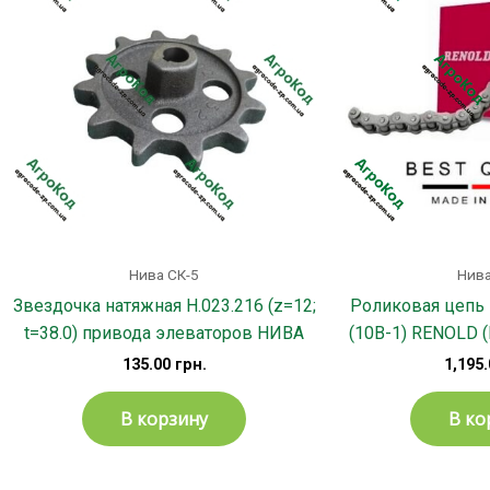
Нива СК-5
Нива
Звездочка натяжная Н.023.216 (z=12;
Роликовая цепь 
t=38.0) привода элеваторов НИВА
(10B-1) RENOLD (
135.00
грн.
1,195
В корзину
В ко