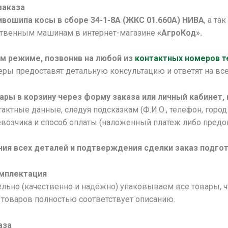
заказа
ивошипа косы в сборе 34-1-8А (ЖКС 01.660А) НИВА
, а та
ственным машинам в интернет-магазине
«АгроКод».
м режиме, позвонив на любой из
контактных номеров 
ы предоставят детальную консультацию и ответят на все
ары в корзину через форму заказа или личный кабинет,
актные данные, следуя подсказкам (Ф.И.О., телефон, город 
возчика и способ оплаты (наложенный платеж либо предоп
ния всех деталей и подтверждения сделки заказ подгот
омплектация
льно (качественно и надежно) упаковываем все товары, 
товаров полностью соответствует описанию.
аза