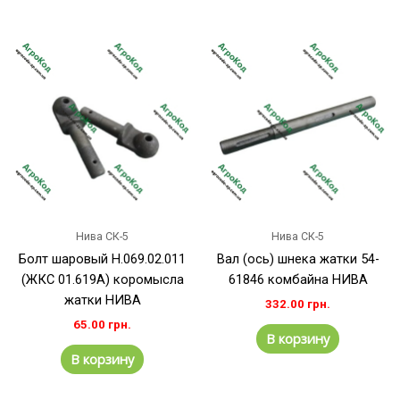
Нива СК-5
Нива СК-5
Болт шаровый Н.069.02.011
Вал (ось) шнека жатки 54-
(ЖКС 01.619А) коромысла
61846 комбайна НИВА
жатки НИВА
332.00
грн.
65.00
грн.
В корзину
В корзину