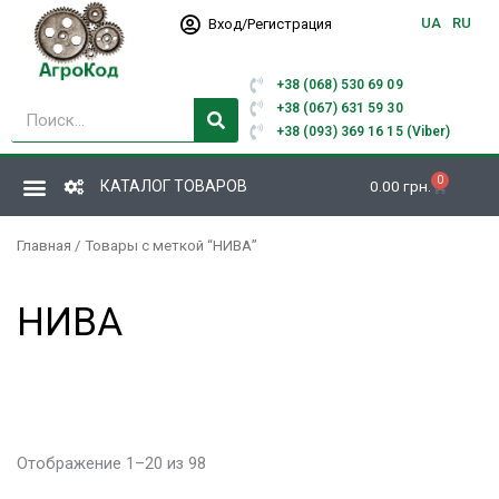
Перейти
UA
RU
Вход/Регистрация
к
содержимому
+38 (068) 530 69 09
Поиск
+38 (067) 631 59 30
+38 (093) 369 16 15 (Viber)
0
Корзина
КАТАЛОГ ТОВАРОВ
0.00
грн.
Главная
/ Товары с меткой “НИВА”
НИВА
Отображение 1–20 из 98