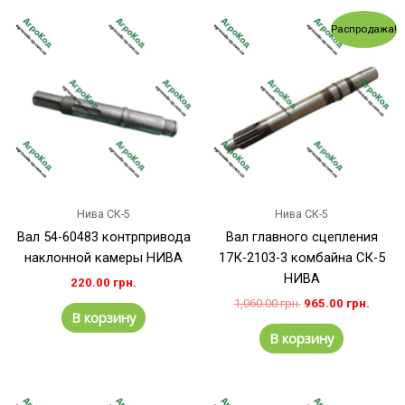
Первоначальная
Теку
Распродажа!
цена
цена:
составляла
965.00
1,060.00 грн..
Нива СК-5
Нива СК-5
Вал 54-60483 контрпривода
Вал главного сцепления
наклонной камеры НИВА
17К-2103-3 комбайна СК-5
НИВА
220.00
грн.
1,060.00
грн.
965.00
грн.
В корзину
В корзину