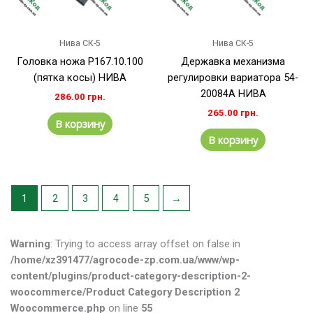
Нива СК-5
Нива СК-5
Головка ножа Р167.10.100
Державка механизма
(пятка косы) НИВА
регулировки вариатора 54-
20084А НИВА
286.00
грн.
265.00
грн.
В корзину
В корзину
1
2
3
4
5
→
Warning
: Trying to access array offset on false in
/home/xz391477/agrocode-zp.com.ua/www/wp-
content/plugins/product-category-description-2-
woocommerce/Product Category Description 2
Woocommerce.php
on line
55