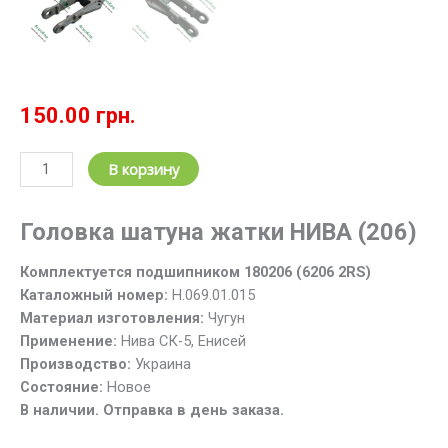
150.00
грн.
Количество
В корзину
товара
Головка
Головка шатуна жатки НИВА (206)
Н.069.01.015
шатуна
Комплектуется подшипником 180206 (6206 2RS)
жатки
Каталожный номер:
Н.069.01.015
комбайна
Материал изготовления:
Чугун
НИВА
Применение:
Нива СК-5, Енисей
(206
Производство:
Украина
подшипник)
Состояние:
Новое
В наличии. Отправка в день заказа.