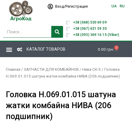
Перейти
UA
RU
Вход/Регистрация
к
содержимому
+38 (068) 530 69 09
Поиск
+38 (067) 631 59 30
+38 (093) 369 16 15 (Viber)
0
Корзина
КАТАЛОГ ТОВАРОВ
0.00
грн.
Главная
/
ЗАПЧАСТИ ДЛЯ КОМБАЙНОВ
/
Нива СК-5
/ Головка
Н.069.01.015 шатуна жатки комбайна НИВА (206 подшипник)
Головка Н.069.01.015 шатуна
жатки комбайна НИВА (206
подшипник)