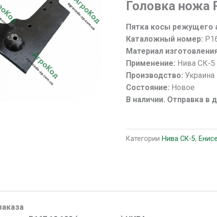
Головка ножа 
ножа
Р167.10.100
Пятка косы режущего 
(пятка
Каталожный номер:
Р16
косы)
Материал изготовлени
НИВА
Применение:
Нива СК-5
Производство:
Украина
Состояние:
Новое
В наличии. Отправка в 
Категории
Нива СК-5
,
Енис
заказа