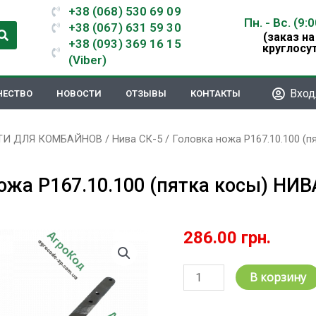
+38 (068) 530 69 09
Пн. - Вс. (9:
+38 (067) 631 59 30
(заказ на
+38 (093) 369 16 15
круглосу
(Viber)
Вход
ЧЕСТВО
НОВОСТИ
ОТЗЫВЫ
КОНТАКТЫ
ТИ ДЛЯ КОМБАЙНОВ
/
Нива СК-5
/ Головка ножа Р167.10.100 (
ожа Р167.10.100 (пятка косы) НИВ
286.00
грн.
Количество
В корзину
товара
Головка