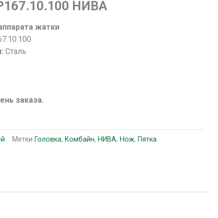
Р167.10.100 НИВА
аппарата жатки
7.10.100
я:
Сталь
день заказа.
ей
Метки
Головка
,
Комбайн
,
НИВА
,
Нож
,
Пятка