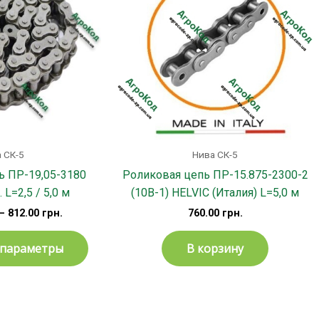
несколько
вариаций.
Опции
можно
выбрать
на
странице
товара.
 СК-5
Нива СК-5
ь ПР-19,05-3180
Роликовая цепь ПР-15.875-2300-2
. L=2,5 / 5,0 м
(10B-1) HELVIC (Италия) L=5,0 м
–
812.00
грн.
760.00
грн.
 параметры
В корзину