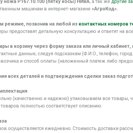
у ножа Р167.10.100 (пятку косы) НИВА
, а так же
другие з
ственным машинам в интернет-магазине
«АгроКод».
м режиме, позвонив на любой из
контактных номеров 
ы предоставят детальную консультацию и ответят на все
ары в корзину через форму заказа или личный кабинет,
актные данные, следуя подсказкам (Ф.И.О., телефон, город 
возчика и способ оплаты (наложенный платеж либо предоп
ния всех деталей и подтверждения сделки заказ подгот
омплектация
льно (качественно и надежно) упаковываем все товары, 
товаров полностью соответствует описанию.
аза
зов осуществляется ежедневно. Стоимость доставки рассч