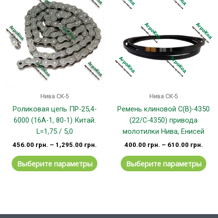
товар
тов
имеет
им
несколько
не
вариаций.
вар
Опции
Оп
можно
мо
выбрать
вы
на
на
странице
стр
Нива СК-5
Нива СК-5
товара.
тов
Роликовая цепь ПР-25,4-
Ремень клиновой С(В)-4350
6000 (16А-1, 80-1) Китай.
(22/С-4350) привода
L=1,75 / 5,0
молотилки Нива, Енисей
456.00
грн.
–
1,295.00
грн.
400.00
грн.
–
610.00
грн.
Выберите параметры
Выберите параметры