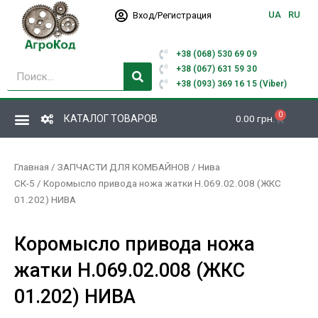
Перейти
UA
RU
Вход/Регистрация
к
содержимому
+38 (068) 530 69 09
Поиск
+38 (067) 631 59 30
+38 (093) 369 16 15 (Viber)
0
Корзина
КАТАЛОГ ТОВАРОВ
0.00
грн.
Главная
/
ЗАПЧАСТИ ДЛЯ КОМБАЙНОВ
/
Нива
СК-5
/ Коромысло привода ножа жатки Н.069.02.008 (ЖКС
01.202) НИВА
Коромысло привода ножа
жатки Н.069.02.008 (ЖКС
01.202) НИВА