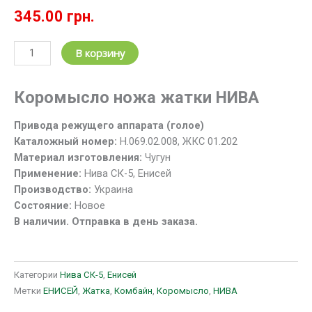
345.00
грн.
Количество
В корзину
товара
Коромысло
Коромысло ножа жатки НИВА
привода
ножа
Привода режущего аппарата (голое)
жатки
Каталожный номер:
Н.069.02.008, ЖКС 01.202
Н.069.02.008
Материал изготовления:
Чугун
(ЖКС
Применение:
Нива СК-5, Енисей
01.202)
Производство:
Украина
НИВА
Состояние:
Новое
В наличии. Отправка в день заказа.
Категории
Нива СК-5
,
Енисей
Метки
ЕНИСЕЙ
,
Жатка
,
Комбайн
,
Коромысло
,
НИВА