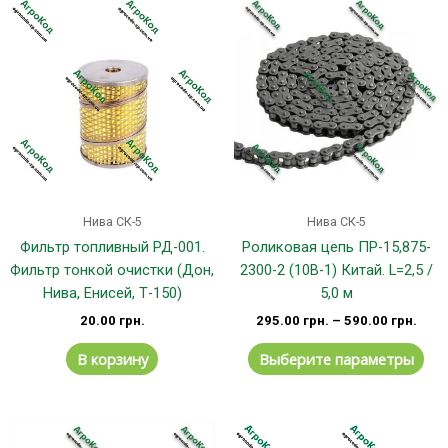
Эт
тов
им
не
вар
Оп
мо
вы
на
стр
Нива СК-5
Нива СК-5
тов
Фильтр топливный РД-001.
Роликовая цепь ПР-15,875-
Фильтр тонкой очистки (Дон,
2300-2 (10B-1) Китай. L=2,5 /
Нива, Енисей, Т-150)
5,0 м
20.00
грн.
295.00
грн.
–
590.00
грн.
В корзину
Выберите параметры
Этот
Эт