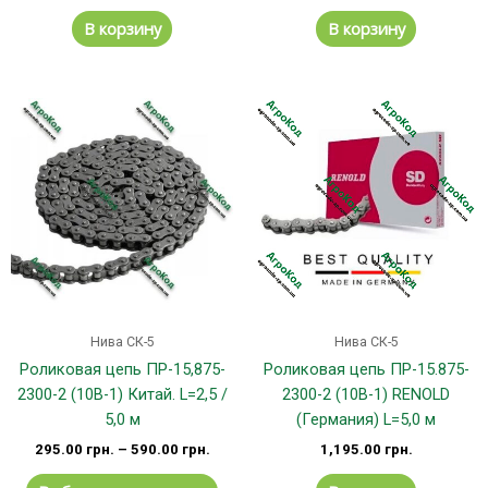
В корзину
В корзину
Этот
товар
имеет
несколько
вариаций.
Опции
можно
выбрать
на
странице
Нива СК-5
Нива СК-5
товара.
Роликовая цепь ПР-15,875-
Роликовая цепь ПР-15.875-
2300-2 (10B-1) Китай. L=2,5 /
2300-2 (10B-1) RENOLD
5,0 м
(Германия) L=5,0 м
295.00
грн.
–
590.00
грн.
1,195.00
грн.