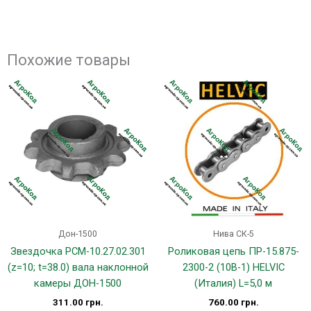
Похожие товары
Дон-1500
Нива СК-5
Звездочка РСМ-10.27.02.301
Роликовая цепь ПР-15.875-
(z=10; t=38.0) вала наклонной
2300-2 (10B-1) HELVIC
камеры ДОН-1500
(Италия) L=5,0 м
311.00
грн.
760.00
грн.