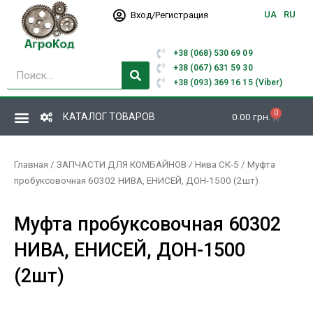
Перейти
UA
RU
Вход/Регистрация
к
содержимому
+38 (068) 530 69 09
Поиск
+38 (067) 631 59 30
+38 (093) 369 16 15 (Viber)
0
Корзина
КАТАЛОГ ТОВАРОВ
0.00
грн.
Главная
/
ЗАПЧАСТИ ДЛЯ КОМБАЙНОВ
/
Нива СК-5
/ Муфта
пробуксовочная 60302 НИВА, ЕНИСЕЙ, ДОН-1500 (2шт)
Муфта пробуксовочная 60302
НИВА, ЕНИСЕЙ, ДОН-1500
(2шт)