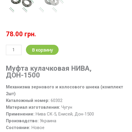
78.00
грн.
Количество
В корзину
товара
Муфта
Муфта кулачковая НИВА,
пробуксовочная
ДОН-1500
60302
НИВА,
Механизма зернового и колосового шнека (комплект
ЕНИСЕЙ,
2шт)
ДОН-1500
Каталожный номер:
60302
(2шт)
Материал изготовления:
Чугун
Применение:
Нива СК-5, Енисей, Дон-1500
Производство:
Украина
Состояние:
Новое