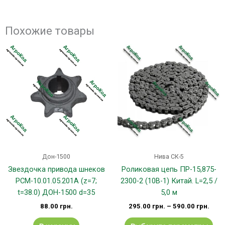
Похожие товары
Эт
тов
им
не
вар
Оп
мо
вы
на
стр
Дон-1500
Нива СК-5
тов
Звездочка привода шнеков
Роликовая цепь ПР-15,875-
РСМ-10.01.05.201А (z=7;
2300-2 (10B-1) Китай. L=2,5 /
t=38.0) ДОН-1500 d=35
5,0 м
88.00
грн.
295.00
грн.
–
590.00
грн.