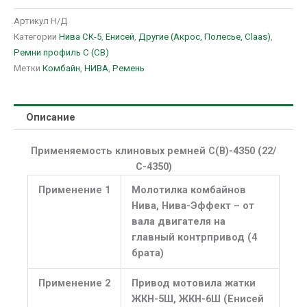
Артикул
Н/Д
Категории
Нива СК-5
,
Енисей
,
Другие (Акрос, Полесье, Claas)
,
Ремни профиль C (СВ)
Метки
Комбайн
,
НИВА
,
Ремень
Описание
Применяемость клиновых ремней С(В)-4350 (22/
С-4350)
Применение 1
Молотилка комбайнов
Нива, Нива-Эффект – от
вала двигателя на
главный контрпривод (4
брата)
Применение 2
Привод мотовила жатки
ЖКН-5Ш, ЖКН-6Ш (Енисей