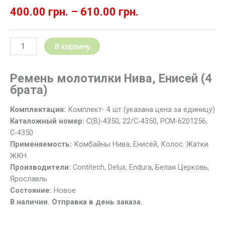
400.00
грн.
–
610.00
грн.
Количество
В корзину
товара
Ремень
клиновой
Ремень молотилки Нива, Енисей (4
С(В)-4350
брата)
(22/
С-4350)
Комплектация:
Комплект- 4 шт (указана цена за единицу)
привода
Каталожный номер:
С(В)-4350, 22/С-4350, РСМ-6201256,
молотилки
С-4350
Нива,
Применяемость:
Комбайны Нива, Енисей, Колос. Жатки
Енисей
ЖКН
Производители:
Contitech, Delux, Endura, Белая Церковь,
Ярославль
Состояние:
Новое
В наличии. Отправка в день заказа.