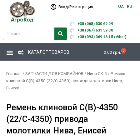
Перейти
UA
RU
Вход/Регистрация
к
содержимому
+38 (068) 530 69 09
Поиск
+38 (067) 631 59 30
+38 (093) 369 16 15 (Viber)
0
Корзина
КАТАЛОГ ТОВАРОВ
0.00
грн.
Главная
/
ЗАПЧАСТИ ДЛЯ КОМБАЙНОВ
/
Нива СК-5
/ Ремень
клиновой С(В)-4350 (22/С-4350) привода молотилки Нива,
Енисей
Ремень клиновой С(В)-4350
(22/С-4350) привода
молотилки Нива, Енисей