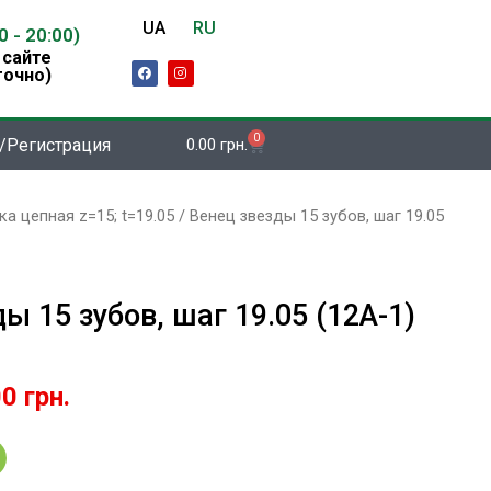
UA
RU
00 - 20:00)
 сайте
F
I
точно)
a
n
c
s
e
t
b
a
o
g
0
Корзина
/Регистрация
0.00
грн.
o
r
k
a
m
а цепная z=15; t=19.05 / Венец звезды 15 зубов, шаг 19.05
ы 15 зубов, шаг 19.05 (12А-1)
оначальная
Текущая
00
грн.
цена:
авляла
142.00 грн..
0 грн..