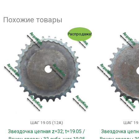
Похожие товары
Первоначальная
Текущая
Распродажа!
цена
цена:
составляла
328.00 грн..
369.00 грн..
ШАГ 19.05 (12А)
ШАГ 19.
Звездочка цепная z=32; t=19.05 /
Звездочка цепна