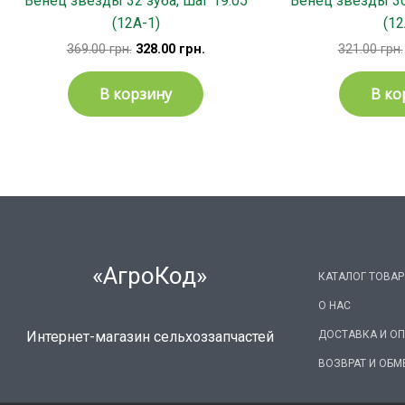
Венец звезды 32 зуба, шаг 19.05
Венец звезды 30
(12А-1)
(12
369.00
грн.
328.00
грн.
321.00
грн.
В корзину
В ко
«АгроКод»
КАТАЛОГ ТОВА
О НАС
ДОСТАВКА И О
Интернет-магазин сельхоззапчастей
ВОЗВРАТ И ОБМ