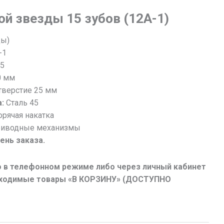
ой звезды 15 зубов (12А-1)
цы)
-1
5
0 мм
верстие 25 мм
:
Cталь 45
орячая накатка
риводные механизмы
день заказа.
 в телефонном режиме либо через личный кабинет
обходимые товары «В КОРЗИНУ» (ДОСТУПНО