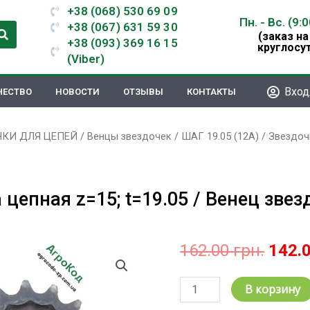
+38 (068) 530 69 09
Пн. - Вс. (9:
+38 (067) 631 59 30
(заказ на
+38 (093) 369 16 15
круглосу
(Viber)
Вход
ЧЕСТВО
НОВОСТИ
ОТЗЫВЫ
КОНТАКТЫ
ЧКИ ДЛЯ ЦЕПЕЙ
/
Венцы звездочек
/
ШАГ 19.05 (12А)
/ Звездочк
цепная z=15; t=19.05 / Венец звезд
Перв
162.00
грн.
142.
цена
сост
Количество
В корзину
162.0
товара