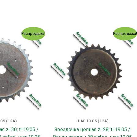
Первоначальная
Текущая
Первоначальная
Текущая
Распродажа!
Распродажа
цена
цена:
цена
цена:
составляла
292.00 грн..
составляла
275.00 грн
321.00 грн..
299.00 грн..
05 (12А)
ШАГ 19.05 (12А)
я z=30; t=19.05 /
Звездочка цепная z=28; t=19.05 /