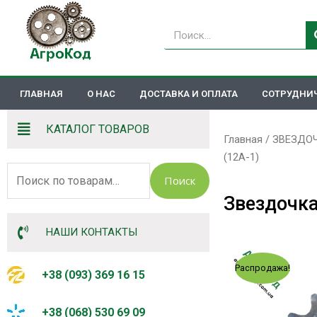
Перейти
к
Поиск
содержимому
ГЛАВНАЯ
О НАС
ДОСТАВКА И ОПЛАТА
СОТРУДНИ
КАТАЛОГ ТОВАРОВ
Главная
/
ЗВЕЗДО
(12А-1)
Искать:
Поиск
Звездочка 
НАШИ КОНТАКТЫ
Распродажа!
+38 (093) 369 16 15
+38 (068) 530 69 09