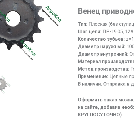
Звездочка
Венец приводн
цепная
z=15;
Тип:
Плоская (без ступи
t=19.05
Шаг цепи:
ПР-19.05, 12А
/
Количество зубьев:
z=1
Венец
Диаметр наружный:
10
звезды
Диаметр внутренний:
От
15
Материал производства
зубов,
Метод производства:
Г
шаг
Применение:
Цепные п
19.05
В наличии. Отправка в 
(12А-1)
Оформить заказ можно
на сайте, добавив не
КРУГЛОСУТОЧНО).