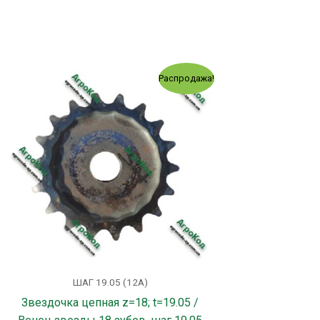
Первоначальная
Текущая
!
Распродажа!
цена
цена:
..
составляла
164.00 грн..
186.00 грн..
ШАГ 19.05 (12А)
Звездочка цепная z=18; t=19.05 /